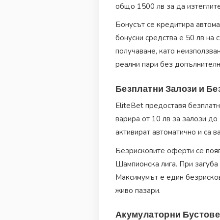
общо 1500 лв за да изтеглит
Бонусът се кредитира автомат
бонусни средства е 50 лв на 
получаване, като неизползван
реални пари без допълнителн
Безплатни Залози и Б
EliteBet предоставя безплатн
варира от 10 лв за залози до
активират автоматично и са в
Безрисковите оферти се появя
Шампионска лига. При загуба 
Максимумът е един безрисков 
живо пазари.
Акумулаторни Бустове