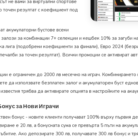
сът не важи за виртуални спортове
то точен резултат с коефициент под
ат акумулаторни бустове всеки
 залози за комбинации 7+ селекции и кешбек 10% за загуби на
а лига (подобрени коефициенти за финали), Евро 2024 (безри
печалби за точен резултат). Всички промоции се активират ав
ции е ограничен до 2000 лв месечно на играч. Комбинирането 
ете да използвате безплатен залог и акумулаторен буст едно
звестия трябва да активирате опцията в настройките на акау
онус за Нови Играчи
ствен бонус - новите клиенти получават 100% върху първия де
иране е 20 лв, а бонусната сума се превърта 5 пъти на акумул
ъбитие. Ако депозирате 300 лв, получавате 300 лв бонус и тр