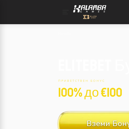
Начало
EliteBet
ПРИВЕТСТВЕН БОНУС
100% до €100
Вземи Бон