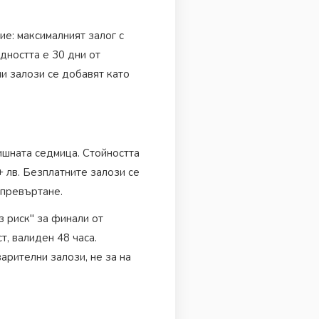
е: максималният залог с
дността е 30 дни от
и залози се добавят като
ишната седмица. Стойността
+ лв. Безплатните залози се
 превъртане.
з риск" за финали от
, валиден 48 часа.
арителни залози, не за на