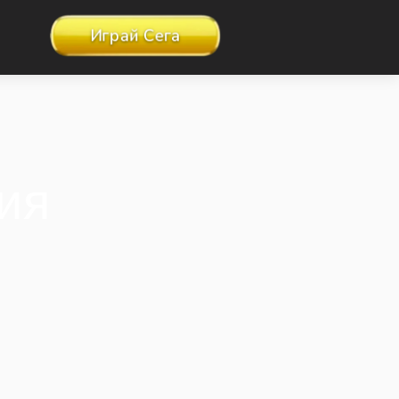
Играй Сега
рия