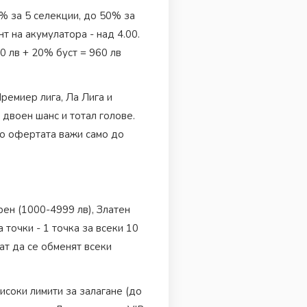
% за 5 селекции, до 50% за
 на акумулатора - над 4.00.
0 лв + 20% буст = 960 лв
ремиер лига, Ла Лига и
двоен шанс и тотал голове.
то офертата важи само до
рен (1000-4999 лв), Златен
 точки - 1 точка за всеки 10
гат да се обменят всеки
соки лимити за залагане (до