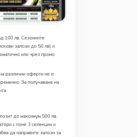
д 100 лв. Сезонните
скови залози до 50 лв) и
томатично или чрез промо
на различни оферти не е
временно. За получаване на
нта.
позит до максимум 500 лв.
атори с поне 3 селекции и
ябва да направите залози за