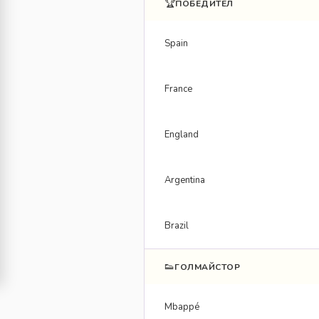
🏆
ПОБЕДИТЕЛ
Spain
France
England
Argentina
Brazil
👟
ГОЛМАЙСТОР
Mbappé