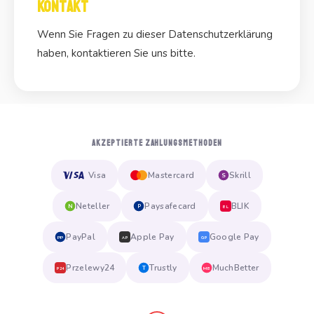
Kontakt
Wenn Sie Fragen zu dieser Datenschutzerklärung
haben, kontaktieren Sie uns bitte.
AKZEPTIERTE ZAHLUNGSMETHODEN
Visa
Mastercard
Skrill
S
Neteller
Paysafecard
BLIK
N
P
BL
PayPal
Apple Pay
Google Pay
PP
AP
GP
Przelewy24
Trustly
MuchBetter
T
MB
P24