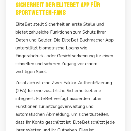
Sicherheit der EliteBet App für
Sportwetten-Fans
EliteBet stellt Sicherheit an erste Stelle und
bietet zahlreiche Funktionen zum Schutz Ihrer
Daten und Gelder. Die EliteBet Buchmacher App
unterstützt biometrische Logins wie
Fingerabdruck- oder Gesichtserkennung für einen
schnellen und sicheren Zugang vor einem
wichtigen Spiel.
Zusätzlich ist eine Zwei-Faktor-Authentifizierung
(2FA) für eine zusätzliche Sicherheitsebene
integriert. EliteBet verfügt ausserdem über
Funktionen zur Sitzungsverwaltung und
automatischen Abmeldung, um sicherzustellen,
dass Ihr Konto geschützt ist. EliteBet schützt jede
Ihrer Wetten und Ihr Guthaben. Dies ist