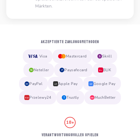
Märkten.
AKZEPTIERTE ZAHLUNGSMETHODEN
Visa
Mastercard
Skrill
S
Neteller
Paysafecard
BLIK
N
P
BL
PayPal
Apple Pay
Google Pay
PP
AP
GP
Przelewy24
Trustly
MuchBetter
T
MB
P24
18+
VERANTWORTUNGSVOLLES SPIELEN