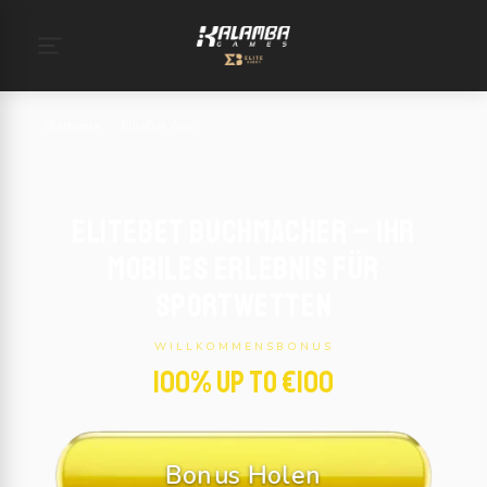
Startseite
›
EliteBet App
EliteBet Buchmacher – Ihr
mobiles Erlebnis für
Sportwetten
WILLKOMMENSBONUS
100% up to €100
Bonus Holen