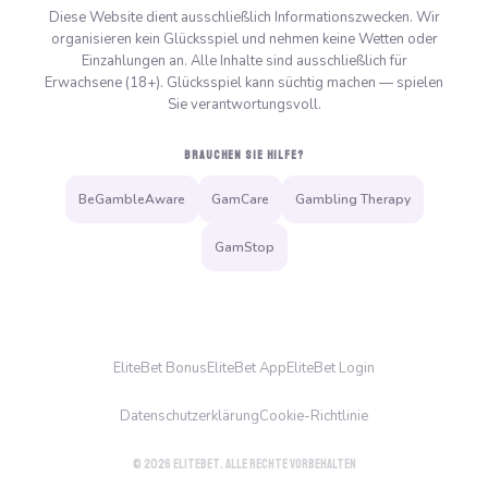
Diese Website dient ausschließlich Informationszwecken. Wir
organisieren kein Glücksspiel und nehmen keine Wetten oder
Einzahlungen an. Alle Inhalte sind ausschließlich für
Erwachsene (18+). Glücksspiel kann süchtig machen — spielen
Sie verantwortungsvoll.
BRAUCHEN SIE HILFE?
BeGambleAware
GamCare
Gambling Therapy
GamStop
EliteBet Bonus
EliteBet App
EliteBet Login
Datenschutzerklärung
Cookie-Richtlinie
© 2026 EliteBet. Alle Rechte vorbehalten