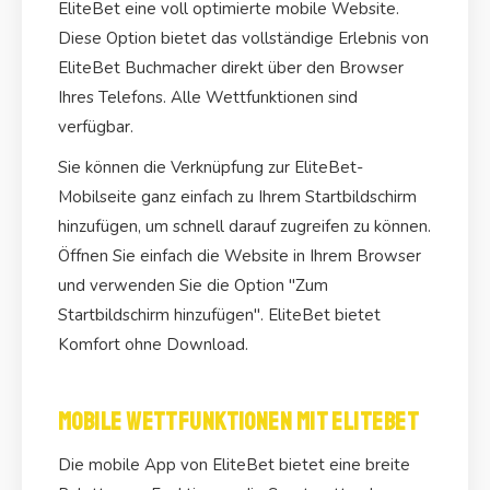
EliteBet eine voll optimierte mobile Website.
Diese Option bietet das vollständige Erlebnis von
EliteBet Buchmacher direkt über den Browser
Ihres Telefons. Alle Wettfunktionen sind
verfügbar.
Sie können die Verknüpfung zur EliteBet-
Mobilseite ganz einfach zu Ihrem Startbildschirm
hinzufügen, um schnell darauf zugreifen zu können.
Öffnen Sie einfach die Website in Ihrem Browser
und verwenden Sie die Option "Zum
Startbildschirm hinzufügen". EliteBet bietet
Komfort ohne Download.
Mobile Wettfunktionen mit EliteBet
Die mobile App von EliteBet bietet eine breite