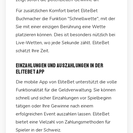
Für zusätzlichen Komfort bietet EliteBet
Buchmacher die Funktion "Schnellwette", mit der
Sie mit einer einzigen Berührung eine Wette
platzieren können. Dies ist besonders nützlich bei
Live-Wetten, wo jede Sekunde zählt. EliteBet
schätzt Ihre Zeit.
Einzahlungen und Auszahlungen in der
EliteBet App
Die mobile App von EliteBet unterstützt die volle
Funktionalität für die Geldverwaltung. Sie können
schnell und sicher Einzahlungen vor Spielbeginn
tätigen oder Ihre Gewinne nach einem
erfolgreichen Event auszahlen lassen. EliteBet
bietet eine Vielzahl von Zahlungsmethoden für
Spieler in der Schweiz.