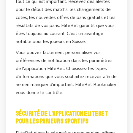
tout ce qui est important. Recevez des alertes
pour le début des matchs, les changements de
cotes, les nouvelles offres de paris gratuits et les
résultats de vos paris. EliteBet garantit que vous
êtes toujours au courant. C'est un avantage
notable pour les joueurs en Suisse.
Vous pouvez facilement personnaliser vos
préférences de notification dans les paramètres
de l'application EliteBet. Choisissez les types
d'informations que vous souhaitez recevoir afin de
ne rien manquer d'important. EliteBet Bookmaker
vous donne le contrôle.
Sécurité de l'application EliteBet
pour les parieurs sportifs