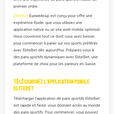
premier ordre.
EliteBet
Букмейкър est conçu pour offrir une
expérience fluide, que vous utilisiez une
application native ou un site web mobile optimisé.
Nous couvrirons tout ce dont vous avez besoin
pour commencer à parier sur vos sports préférés
avec EliteBet dès aujourd'hui. Préparez-vous à
des paris sportifs dynamiques avec EliteBet, une
plateforme de choix pour les parieurs en Suisse.
Téléchargez l'Application Mobile
EliteBet
Télécharger l'application de paris sportifs EliteBet
est rapide et facile, vous donnant accès au monde
des paris sportifs. Pour commencer, vous pouvez