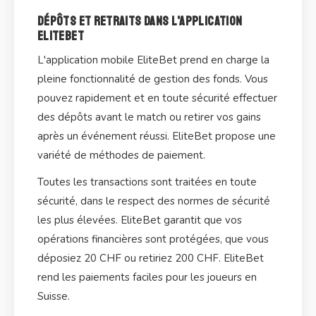
Dépôts et retraits dans l'application
EliteBet
L'application mobile EliteBet prend en charge la
pleine fonctionnalité de gestion des fonds. Vous
pouvez rapidement et en toute sécurité effectuer
des dépôts avant le match ou retirer vos gains
après un événement réussi. EliteBet propose une
variété de méthodes de paiement.
Toutes les transactions sont traitées en toute
sécurité, dans le respect des normes de sécurité
les plus élevées. EliteBet garantit que vos
opérations financières sont protégées, que vous
déposiez 20 CHF ou retiriez 200 CHF. EliteBet
rend les paiements faciles pour les joueurs en
Suisse.