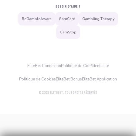
BESOIN D'AIDE ?
BeGambleAware
GamCare
Gambling Therapy
GamStop
EliteBet Connexion
Politique de Confidentialité
Politique de Cookies
EliteBet Bonus
EliteBet Application
© 2026 EliteBet. Tous droits réservés