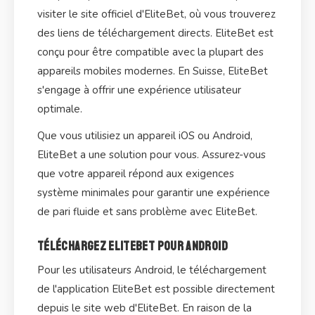
visiter le site officiel d'EliteBet, où vous trouverez
des liens de téléchargement directs. EliteBet est
conçu pour être compatible avec la plupart des
appareils mobiles modernes. En Suisse, EliteBet
s'engage à offrir une expérience utilisateur
optimale.
Que vous utilisiez un appareil iOS ou Android,
EliteBet a une solution pour vous. Assurez-vous
que votre appareil répond aux exigences
système minimales pour garantir une expérience
de pari fluide et sans problème avec EliteBet.
Téléchargez EliteBet pour Android
Pour les utilisateurs Android, le téléchargement
de l'application EliteBet est possible directement
depuis le site web d'EliteBet. En raison de la