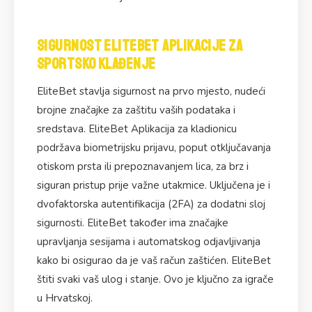
Sigurnost EliteBet aplikacije za
sportsko klađenje
EliteBet stavlja sigurnost na prvo mjesto, nudeći
brojne značajke za zaštitu vaših podataka i
sredstava. EliteBet Aplikacija za kladionicu
podržava biometrijsku prijavu, poput otključavanja
otiskom prsta ili prepoznavanjem lica, za brz i
siguran pristup prije važne utakmice. Uključena je i
dvofaktorska autentifikacija (2FA) za dodatni sloj
sigurnosti. EliteBet također ima značajke
upravljanja sesijama i automatskog odjavljivanja
kako bi osigurao da je vaš račun zaštićen. EliteBet
štiti svaki vaš ulog i stanje. Ovo je ključno za igrače
u Hrvatskoj.