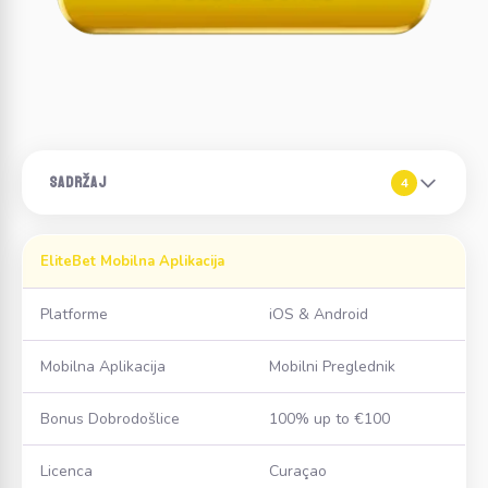
SADRŽAJ
4
EliteBet Mobilna Aplikacija
Platforme
iOS & Android
Mobilna Aplikacija
Mobilni Preglednik
Bonus Dobrodošlice
100% up to €100
Licenca
Curaçao