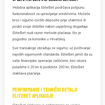
Mobilna aplikacija EliteBet podržava potpunu
funkcionalnost za upravljanje sredstvima. Možete
brzo i sigurno izvršiti depozite prije utakmice ili
podići svoje dobitke nakon uspješnog događaja.
EliteBet nudi razne metode plaćanja, što je
pogodno za korisnike u Hrvatskoj.
Sve transakcije obrađuju se sigurno, uz poštivanje
najviših sigurnosnih standarda. EliteBet jamči da su
vaše financijske operacije zaštićene, bez obzira
polažete li 20 kn ili podižete 200 kn. EliteBet
olakšava plaćanja.
Performanse i tehnički detalji
EliteBet aplikacije