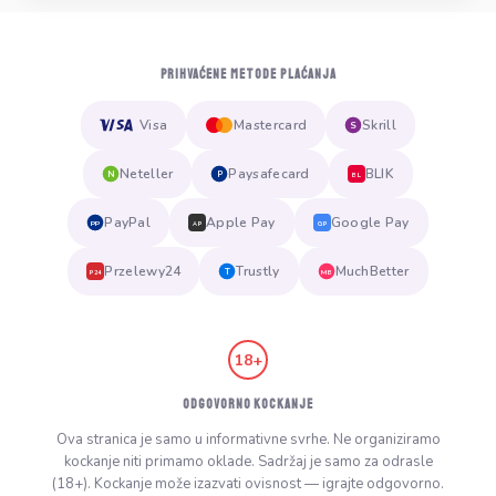
PRIHVAĆENE METODE PLAĆANJA
Visa
Mastercard
Skrill
S
Neteller
Paysafecard
BLIK
N
P
BL
PayPal
Apple Pay
Google Pay
PP
AP
GP
Przelewy24
Trustly
MuchBetter
T
MB
P24
18+
ODGOVORNO KOCKANJE
Ova stranica je samo u informativne svrhe. Ne organiziramo
kockanje niti primamo oklade. Sadržaj je samo za odrasle
(18+). Kockanje može izazvati ovisnost — igrajte odgovorno.