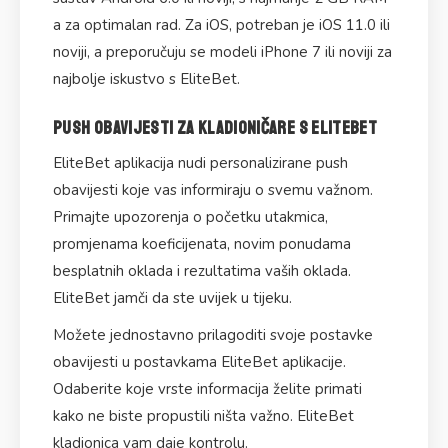
a za optimalan rad. Za iOS, potreban je iOS 11.0 ili
noviji, a preporučuju se modeli iPhone 7 ili noviji za
najbolje iskustvo s EliteBet.
Push obavijesti za kladioničare s EliteBet
EliteBet aplikacija nudi personalizirane push
obavijesti koje vas informiraju o svemu važnom.
Primajte upozorenja o početku utakmica,
promjenama koeficijenata, novim ponudama
besplatnih oklada i rezultatima vaših oklada.
EliteBet jamči da ste uvijek u tijeku.
Možete jednostavno prilagoditi svoje postavke
obavijesti u postavkama EliteBet aplikacije.
Odaberite koje vrste informacija želite primati
kako ne biste propustili ništa važno. EliteBet
kladionica vam daje kontrolu.