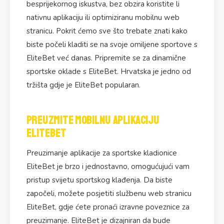
besprijekornog iskustva, bez obzira koristite li
nativnu aplikaciju ili optimiziranu mobilnu web
stranicu. Pokrit ćemo sve što trebate znati kako
biste počeli kladiti se na svoje omiljene sportove s
EliteBet već danas. Pripremite se za dinamične
sportske oklade s EliteBet. Hrvatska je jedno od
tržišta gdje je EliteBet popularan.
Preuzmite Mobilnu Aplikaciju
EliteBet
Preuzimanje aplikacije za sportske kladionice
EliteBet je brzo i jednostavno, omogućujući vam
pristup svijetu sportskog klađenja. Da biste
započeli, možete posjetiti službenu web stranicu
EliteBet, gdje ćete pronaći izravne poveznice za
preuzimanje. EliteBet je dizajniran da bude