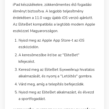
iPad készülékekre, zökkenőmentes élő fogadási
élményt biztosítva. A legjobb teljesítmény
érdekében a 11.0 vagy újabb iOS verzió ajánlott.
Az EliteBet kompatibilis a legtöbb modern Apple
eszközzel Magyarországon.
Nyisd meg az Apple App Store-t az iOS
eszközödön.
A keresőmezőbe írd be az "EliteBet"
kifejezést.
Keresd meg az EliteBet Букмейкър hivatalos
alkalmazását, és nyomj a "Letöltés" gombra.
Várd meg, amíg a telepítés befejeződik.
Nyisd meg az EliteBet alkalmazást, és élvezd
a sportfogadást.