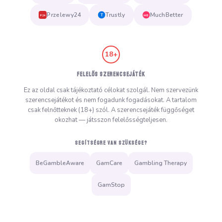
Przelewy24
Trustly
MuchBetter
T
MB
P24
18+
FELELŐS SZERENCSEJÁTÉK
Ez az oldal csak tájékoztató célokat szolgál. Nem szervezünk
szerencsejátékot és nem fogadunk fogadásokat. A tartalom
csak felnőtteknek (18+) szól. A szerencsejáték függőséget
okozhat — játsszon felelősségteljesen.
SEGÍTSÉGRE VAN SZÜKSÉGE?
BeGambleAware
GamCare
Gambling Therapy
GamStop