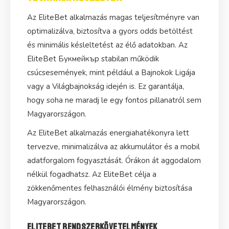
Az EliteBet alkalmazás magas teljesítményre van
optimalizálva, biztosítva a gyors odds betöltést
és minimális késleltetést az élő adatokban. Az
EliteBet Букмейкър stabilan működik
csúcsesemények, mint például a Bajnokok Ligája
vagy a Világbajnokság idején is. Ez garantálja,
hogy soha ne maradj le egy fontos pillanatról sem
Magyarországon.
Az EliteBet alkalmazás energiahatékonyra lett
tervezve, minimalizálva az akkumulátor és a mobil
adatforgalom fogyasztását. Órákon át aggodalom
nélkül fogadhatsz. Az EliteBet célja a
zökkenőmentes felhasználói élmény biztosítása
Magyarországon.
EliteBet Rendszerkövetelmények