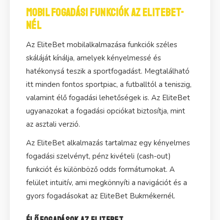
Mobil Fogadási Funkciók az EliteBet-
nél
Az EliteBet mobilalkalmazása funkciók széles
skáláját kínálja, amelyek kényelmessé és
hatékonysá teszik a sportfogadást. Megtalálható
itt minden fontos sportpiac, a futballtól a teniszig,
valamint élő fogadási lehetőségek is. Az EliteBet
ugyanazokat a fogadási opciókat biztosítja, mint
az asztali verzió.
Az EliteBet alkalmazás tartalmaz egy kényelmes
fogadási szelvényt, pénz kivételi (cash-out)
funkciót és különböző odds formátumokat. A
felület intuitív, ami megkönnyíti a navigációt és a
gyors fogadásokat az EliteBet Bukmékernél.