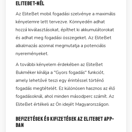
EliteBet-nél
Az EliteBet mobil fogadási szelvénye a maximális
kényelemre lett tervezve. Könnyedén adhat
hozzá kiválasztásokat, építhet ki akkumulátorokat
és adhat meg fogadási összegeket. Az EliteBet
alkalmazás azonnal megmutatja a potenciális
nyereményeket.
A további kényelem érdekében az EliteBet
Bukméker kínálja a "Gyors fogadás" funkciót,
amely lehetővé teszi egy érintéssel történő
fogadás megtételét. Ez különösen hasznos az élő
fogadásoknál, ahol minden másodperc számít. Az
EliteBet értékeli az Ön idejét Magyarországon.
Befizetések és Kifizetések az EliteBet App-
ban