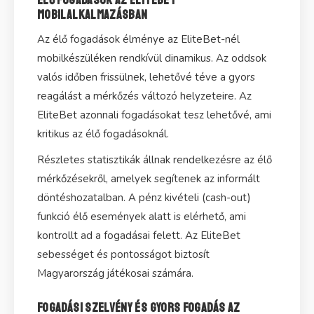
Élő Fogadások az EliteBet
Mobilalkalmazásban
Az élő fogadások élménye az EliteBet-nél
mobilkészüléken rendkívül dinamikus. Az oddsok
valós időben frissülnek, lehetővé téve a gyors
reagálást a mérkőzés változó helyzeteire. Az
EliteBet azonnali fogadásokat tesz lehetővé, ami
kritikus az élő fogadásoknál.
Részletes statisztikák állnak rendelkezésre az élő
mérkőzésekről, amelyek segítenek az informált
döntéshozatalban. A pénz kivételi (cash-out)
funkció élő események alatt is elérhető, ami
kontrollt ad a fogadásai felett. Az EliteBet
sebességet és pontosságot biztosít
Magyarország játékosai számára.
Fogadási Szelvény és Gyors Fogadás az