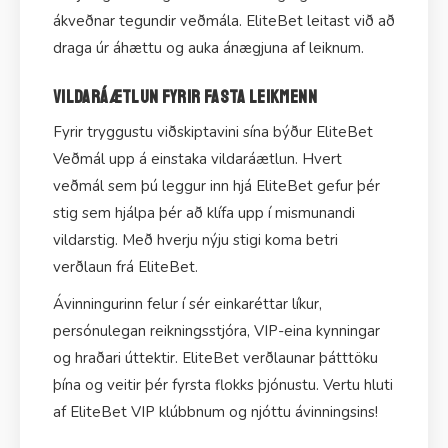
ákveðnar tegundir veðmála. EliteBet leitast við að
draga úr áhættu og auka ánægjuna af leiknum.
Vildaráætlun fyrir fasta leikmenn
Fyrir tryggustu viðskiptavini sína býður EliteBet
Veðmál upp á einstaka vildaráætlun. Hvert
veðmál sem þú leggur inn hjá EliteBet gefur þér
stig sem hjálpa þér að klífa upp í mismunandi
vildarstig. Með hverju nýju stigi koma betri
verðlaun frá EliteBet.
Ávinningurinn felur í sér einkaréttar líkur,
persónulegan reikningsstjóra, VIP-eina kynningar
og hraðari úttektir. EliteBet verðlaunar þátttöku
þína og veitir þér fyrsta flokks þjónustu. Vertu hluti
af EliteBet VIP klúbbnum og njóttu ávinningsins!