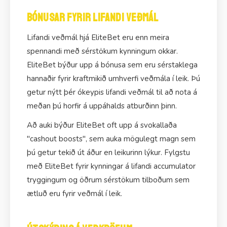
Bónusar fyrir lifandi veðmál
Lifandi veðmál hjá EliteBet eru enn meira
spennandi með sérstökum kynningum okkar.
EliteBet býður upp á bónusa sem eru sérstaklega
hannaðir fyrir kraftmikið umhverfi veðmála í leik. Þú
getur nýtt þér ókeypis lifandi veðmál til að nota á
meðan þú horfir á uppáhalds atburðinn þinn.
Að auki býður EliteBet oft upp á svokallaða
"cashout boosts", sem auka mögulegt magn sem
þú getur tekið út áður en leikurinn lýkur. Fylgstu
með EliteBet fyrir kynningar á lifandi accumulator
tryggingum og öðrum sérstökum tilboðum sem
ætluð eru fyrir veðmál í leik.