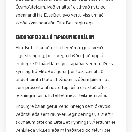
Ólympíuleikum. Það er alltaf eitthvað nýtt og
spennandi hjá EliteBet, svo vertu viss um að
skoða kynningarsíðu EliteBet reglulega.
Endurgreiðsla á tapaðum veðmálum
EliteBet skilur að ekki öll veðmál geta verið
sigurstrangleg, þess vegna býður það upp á
endurgreiðsluáætlanir fyrir tapaðar veðmál. Þessi
kynning frá EliteBet gefur þér tækifæri til að
endurheimta hluta af týndum sjóðum þínum, þar
sem prósenta af nettó tapi þínu er skilað aftur á
reikninginn þinn. EliteBet metur leikmenn sína.
Endurgreiðslan getur verið inneign sem ókeypis
veðmál eða sem raunverulegir peningar, allt eftir
skilmálum tiltekins EliteBet kynningar. Áætlunin er
venjulega vikuleg eða mánaðarleg og felur í sér