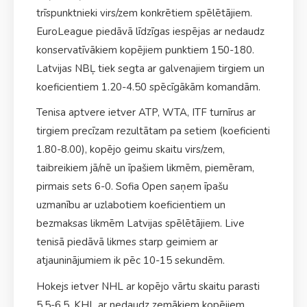
trīspunktnieki virs/zem konkrētiem spēlētājiem.
EuroLeague piedāvā līdzīgas iespējas ar nedaudz
konservatīvākiem kopējiem punktiem 150-180.
Latvijas NBĻ tiek segta ar galvenajiem tirgiem un
koeficientiem 1.20-4.50 spēcīgākām komandām.
Tenisa aptvere ietver ATP, WTA, ITF turnīrus ar
tirgiem precīzam rezultātam pa setiem (koeficienti
1.80-8.00), kopējo geimu skaitu virs/zem,
taibreikiem jā/nē un īpašiem likmēm, piemēram,
pirmais sets 6-0. Sofia Open saņem īpašu
uzmanību ar uzlabotiem koeficientiem un
bezmaksas likmēm Latvijas spēlētājiem. Live
tenisā piedāvā likmes starp geimiem ar
atjauninājumiem ik pēc 10-15 sekundēm.
Hokejs ietver NHL ar kopējo vārtu skaitu parasti
5.5-6.5, KHL ar nedaudz zemākiem kopējiem