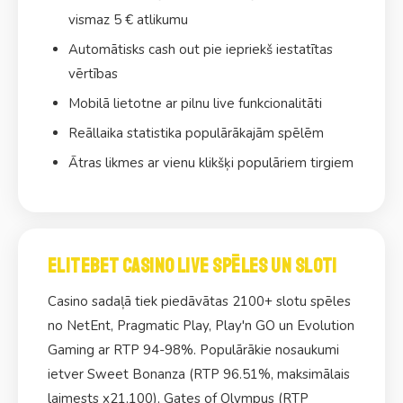
vismaz 5 € atlikumu
Automātisks cash out pie iepriekš iestatītas
vērtības
Mobilā lietotne ar pilnu live funkcionalitāti
Reāllaika statistika populārākajām spēlēm
Ātras likmes ar vienu klikšķi populāriem tirgiem
EliteBet Casino Live Spēles un Sloti
Casino sadaļā tiek piedāvātas 2100+ slotu spēles
no NetEnt, Pragmatic Play, Play'n GO un Evolution
Gaming ar RTP 94-98%. Populārākie nosaukumi
ietver Sweet Bonanza (RTP 96.51%, maksimālais
laimests x21,100), Gates of Olympus (RTP