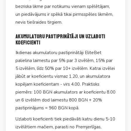
bezriska likme par notikumu vienam spēlētājam,
un piedāvājums ir spēkā tikai pirmsspēles likmēm,
nevis tiešraides tirgiem.
Akumulatoru pastiprinātāji un uzlaboti
koeficienti
Ikdienas akumulatoru pastiprinātāji EliteBet
palielina laimestu par 5% par 3 izvēlēm, 15% par
5 izvēlēm, līdz 50% par 10+ izvēlēm. Katrai izvēlei
jābūt ar koeficientu vismaz 1.20, un akumulatora
kopējam koeficientam - virs 4.00. Praktisks
piemērs: 100 BGN akumulators ar koeficientu 8.00
un 6 izvēlēm dod laimestu 800 BGN + 20%
pastiprinājums = 960 BGN kopā.
Uzlaboti koeficienti tiek piedāvāti katru dienu 5-10
izvēlētiem mačiem, parasti no Premjerlīgas,