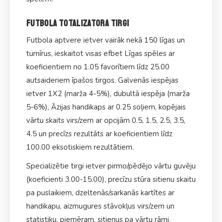
Futbola totalizatora tirgi
Futbola aptvere ietver vairāk nekā 150 līgas un
turnīrus, ieskaitot visas efbet Līgas spēles ar
koeficientiem no 1.05 favorītiem līdz 25.00
autsaideriem īpašos tirgos. Galvenās iespējas
ietver 1X2 (marža 4-5%), dubultā iespēja (marža
5-6%), Āzijas handikaps ar 0.25 soļiem, kopējais
vārtu skaits virs/zem ar opcijām 0.5, 1.5, 2.5, 3.5,
4.5 un precīzs rezultāts ar koeficientiem līdz
100.00 eksotiskiem rezultātiem.
Specializētie tirgi ietver pirmo/pēdējo vārtu guvēju
(koeficienti 3.00-15.00), precīzu stūra sitienu skaitu
pa puslaikiem, dzeltenās/sarkanās kartītes ar
handikapu, aizmugures stāvokļus virs/zem un
statistiku, piemēram, sitienus pa vārtu rāmi.