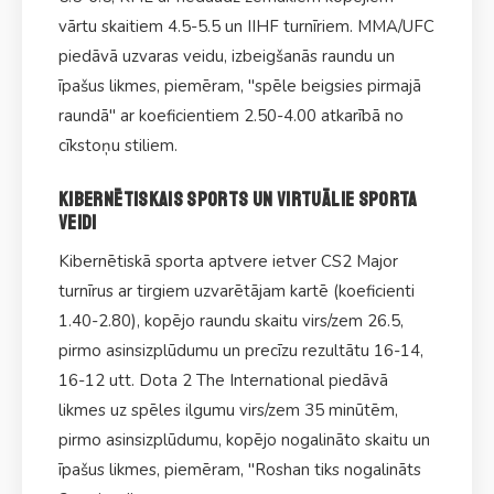
vārtu skaitiem 4.5-5.5 un IIHF turnīriem. MMA/UFC
piedāvā uzvaras veidu, izbeigšanās raundu un
īpašus likmes, piemēram, "spēle beigsies pirmajā
raundā" ar koeficientiem 2.50-4.00 atkarībā no
cīkstoņu stiliem.
Kibernētiskais sports un virtuālie sporta
veidi
Kibernētiskā sporta aptvere ietver CS2 Major
turnīrus ar tirgiem uzvarētājam kartē (koeficienti
1.40-2.80), kopējo raundu skaitu virs/zem 26.5,
pirmo asinsizplūdumu un precīzu rezultātu 16-14,
16-12 utt. Dota 2 The International piedāvā
likmes uz spēles ilgumu virs/zem 35 minūtēm,
pirmo asinsizplūdumu, kopējo nogalināto skaitu un
īpašus likmes, piemēram, "Roshan tiks nogalināts