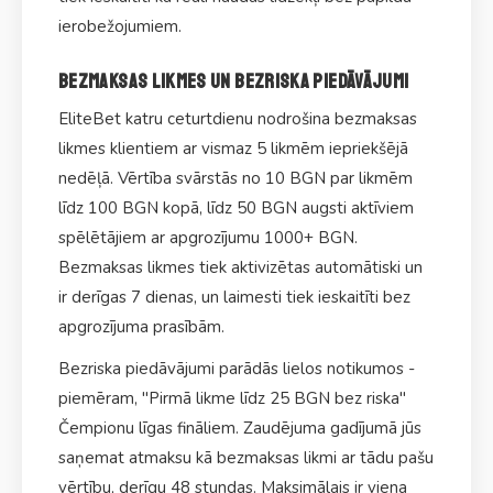
ierobežojumiem.
Bezmaksas likmes un bezriska piedāvājumi
EliteBet katru ceturtdienu nodrošina bezmaksas
likmes klientiem ar vismaz 5 likmēm iepriekšējā
nedēļā. Vērtība svārstās no 10 BGN par likmēm
līdz 100 BGN kopā, līdz 50 BGN augsti aktīviem
spēlētājiem ar apgrozījumu 1000+ BGN.
Bezmaksas likmes tiek aktivizētas automātiski un
ir derīgas 7 dienas, un laimesti tiek ieskaitīti bez
apgrozījuma prasībām.
Bezriska piedāvājumi parādās lielos notikumos -
piemēram, "Pirmā likme līdz 25 BGN bez riska"
Čempionu līgas fināliem. Zaudējuma gadījumā jūs
saņemat atmaksu kā bezmaksas likmi ar tādu pašu
vērtību, derīgu 48 stundas. Maksimālais ir viena