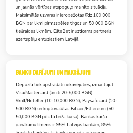
un jaunās vērtības atspoguļo mainīto situāciju.
Maksimālās uzvaras ir ierobežotas līdz 100 000
BGN par likmi pirmsspēles tirgos un 50 000 BGN
tiešraides likmēm. EliteBet ir uzticams partneris
azartspēļu entuziastiem Latvijā.
Banku Darījumi un Maksājumi
Depozīti tiek apstrādāti nekavējoties, izmantojot
Visa/Mastercard (limiti 20-5,000 BGN),
Skrill/Neteller (10-10,000 BGN), Paysafecard (10-
500 BGN) un kriptovalūtas Bitcoin/Ethereum (50-
50,000 BGN pēc tā brīža kursa). Bankas karšu
panākumu līmenis ir 95% Latvijas bankām, 85%
ārvalstu bankām. Ja banka noraida, ieteicams