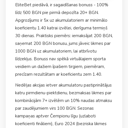
EliteBet piedāvā, ir sagaidīšanas bonuss - 100%
līdz 500 BGN pie pirmā depozīta 20+ BGN.
Apgrozījums ir 5x uz akumulatoriem ar minimālo
koeficientu 1.40 katrai izvēlei, derīguma termiņš
30 dienas. Praktisks piemērs: iemaksājat 200 BGN,
saņemat 200 BGN bonusu, jums jāveic likmes par
1000 BGN uz akumulatoriem, lai atbrīvotu
līdzekļus. Bonuss nav spēkā virtuālajiem sporta
veidiem un dažiem īpašiem tirgiem, piemēram,
precīzam rezultātam ar koeficientu zem 1.40.
Nedēļas akcijas ietver akumulatoru pastiprinātājus
katru pirmdienu-piektdienu, bezmaksas likmes par
kombinācijām 7+ izvēlēm un 10% naudas atmaksu
par zaudējumiem virs 100 BGN. Sezonas
kampaņas aptver Čempionu līgu (uzlaboti
koeficienti fināliem), Euro 2024 (bezriska likmes