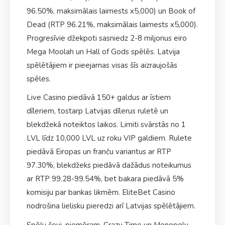
96.50%, maksimālais laimests x5,000) un Book of
Dead (RTP 96.21%, maksimālais laimests x5,000).
Progresīvie džekpoti sasniedz 2-8 miljonus eiro
Mega Moolah un Hall of Gods spēlēs. Latvija
spēlētājiem ir pieejamas visas šīs aizraujošās
spēles.
Live Casino piedāvā 150+ galdus ar īstiem
dīleriem, tostarp Latvijas dīlerus ruletē un
blekdžekā noteiktos laikos. Limiti svārstās no 1
LVL līdz 10,000 LVL uz roku VIP galdiem. Rulete
piedāvā Eiropas un franču variantus ar RTP
97.30%, blekdžeks piedāvā dažādus noteikumus
ar RTP 99.28-99.54%, bet bakara piedāvā 5%
komisiju par bankas likmēm. EliteBet Casino
nodrošina lielisku pieredzi arī Latvijas spēlētājiem.
Spēļu šovi, piemēram, Crazy Time un Monopoly