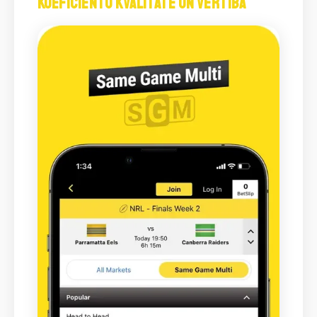
Koeficientu Kvalitāte un Vērtība