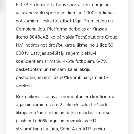
EliteBet dominē Latvijas sporta likmju tirgu ar
Vinícius
12.0
vairāk nekā 40 sporta veidiem un 1000+ ikdienas
⭐
notikumiem, ieskaitot efbet Līgu, Premjerlīgu un
LABĀKAIS SPĒLĒTĀJS
PASAULES KAUSS 2026
Čempionu līgu. Platforma darbojas ar Kirasao
Bellingham
7.00
licenci 8048/JAZ, ko pārvalda TechSolutions Group
N.V., nodrošinot drošību katrai likmei no 1 līdz 50
000 lv. Latvijas spēlētāji saņem piekļuvi
Mbappé
7.50
koeficientiem ar maržu 4-6% futbolam, 5-7%
basketbolam un tenisam, kā arī akciju
Yamal
8.00
pastiprinājumiem līdz 50% kombinācijām ar 5+
izvēlēm.
Vinícius
10.0
Bukmeikeris izceļas ar momentāniem koeficientu
atjauninājumiem zem 2 sekunžu laikā tiešraides
🥅
IEKĻŪT FINĀLĀ
PASAULES KAUSS 2026
likmju veikšanai, pilnu un daļēju naudas izmaksu
Spain
2.50
(cash out) 90% tirgu, un bezmaksas HD
straumēšanu La Liga, Serie A un ATP turnīru