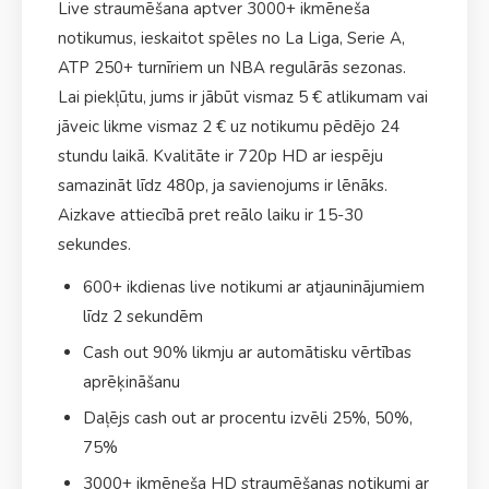
Live straumēšana aptver 3000+ ikmēneša
notikumus, ieskaitot spēles no La Liga, Serie A,
ATP 250+ turnīriem un NBA regulārās sezonas.
Lai piekļūtu, jums ir jābūt vismaz 5 € atlikumam vai
jāveic likme vismaz 2 € uz notikumu pēdējo 24
stundu laikā. Kvalitāte ir 720p HD ar iespēju
samazināt līdz 480p, ja savienojums ir lēnāks.
Aizkave attiecībā pret reālo laiku ir 15-30
sekundes.
600+ ikdienas live notikumi ar atjauninājumiem
līdz 2 sekundēm
Cash out 90% likmju ar automātisku vērtības
aprēķināšanu
Daļējs cash out ar procentu izvēli 25%, 50%,
75%
3000+ ikmēneša HD straumēšanas notikumi ar