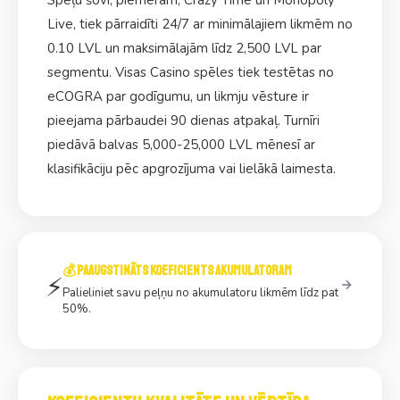
Live, tiek pārraidīti 24/7 ar minimālajiem likmēm no
0.10 LVL un maksimālajām līdz 2,500 LVL par
segmentu. Visas Casino spēles tiek testētas no
eCOGRA par godīgumu, un likmju vēsture ir
pieejama pārbaudei 90 dienas atpakaļ. Turnīri
piedāvā balvas 5,000-25,000 LVL mēnesī ar
klasifikāciju pēc apgrozījuma vai lielākā laimesta.
💰 Paaugstināts koeficients akumulatoram
⚡
Palieliniet savu peļņu no akumulatoru likmēm līdz pat
50%.