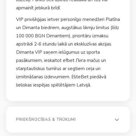
apmainīt jebkurā brīdī.
VIP privilēģijas ietver personīgo menedžeri Platīna
un Dimanta biedriem, augstākus likmju limitus (līdz
100 000 BGN Dimantiem), prioritāru izmaksu
apstrādi 2-6 stundu laikā un ekskluzīvas akcijas.
Dimanta VIP saņem ielūgumus uz sporta
pasākumiem, ieskaitot efbet Лига mačus un
starptautiskus turnīrus ar segtiem ceļa un
izmitināšanas izdevumiem. EliteBet piedāvā
lieliskas iespējas spēlētājiem Latvijā.
PRIEKŠROCĪBAS & TRŪKUMI
PRIEKŠROCĪBAS