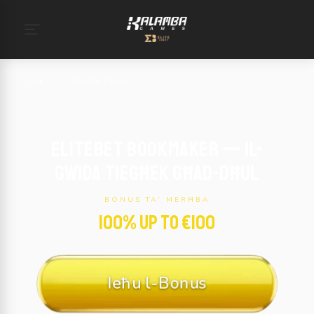
Dar
›
EliteBet Daħla
EliteBet Bookmaker — Il-
Gwida Tiegħek għad-Dħul
BONUS TA' MERĦBA
100% up to €100
Ieħu l-Bonus