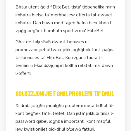
Bħala utent ġdid f'EliteBet, tista' tibbenefika minn
imħatra ħielsa ta' merħba jew offerta tal-ewwel
imħatra. Dan huwa mod tajjeb ħafna biex tibda l-
vjaġġ tiegħek fl-imħatri sportivi ma' EliteBet.
Għal dettalji sħaħ dwar il-bonuses u l-
promozzjonijiet attwali, jekk jogħġbok żur il-paġna
tal-bonuses ta' EliteBet. Kun żgur li taqra t-
termini u l-kundizzjonijiet kollha relatati ma' dawn
l-offerti.
Soluzzjonijiet għal Problemi ta' Dħul
Xi drabi jistgħu jinqalgħu problemi meta tidħol fil-
kont tiegħek ta' EliteBet. Dan jista' jinkludi tinsa l-
password qabel logħba importanti, kont maqful,
jew kwistjonijiet bid-dħul b'żewġ fatturi.