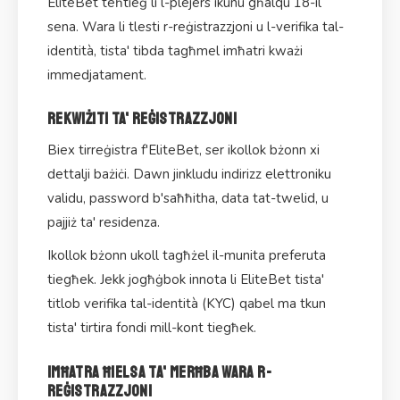
EliteBet teħtieġ li l-plejers ikunu għalqu 18-il
sena. Wara li tlesti r-reġistrazzjoni u l-verifika tal-
identità, tista' tibda tagħmel imħatri kważi
immedjatament.
Rekwiżiti ta' Reġistrazzjoni
Biex tirreġistra f'EliteBet, ser ikollok bżonn xi
dettalji bażiċi. Dawn jinkludu indirizz elettroniku
validu, password b'saħħitha, data tat-twelid, u
pajjiż ta' residenza.
Ikollok bżonn ukoll tagħżel il-munita preferuta
tiegħek. Jekk jogħġbok innota li EliteBet tista'
titlob verifika tal-identità (KYC) qabel ma tkun
tista' tirtira fondi mill-kont tiegħek.
Imħatra Ħielsa ta' Merħba wara r-
Reġistrazzjoni