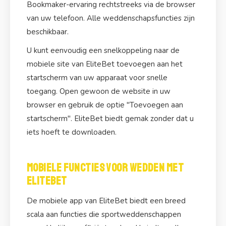
Bookmaker-ervaring rechtstreeks via de browser
van uw telefoon. Alle weddenschapsfuncties zijn
beschikbaar.
U kunt eenvoudig een snelkoppeling naar de
mobiele site van EliteBet toevoegen aan het
startscherm van uw apparaat voor snelle
toegang. Open gewoon de website in uw
browser en gebruik de optie "Toevoegen aan
startscherm". EliteBet biedt gemak zonder dat u
iets hoeft te downloaden.
Mobiele Functies voor Wedden met
EliteBet
De mobiele app van EliteBet biedt een breed
scala aan functies die sportweddenschappen