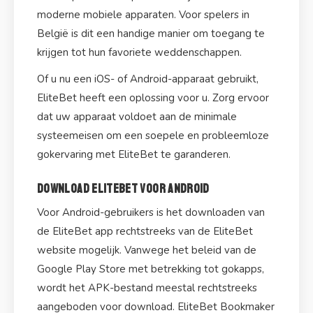
moderne mobiele apparaten. Voor spelers in
België is dit een handige manier om toegang te
krijgen tot hun favoriete weddenschappen.
Of u nu een iOS- of Android-apparaat gebruikt,
EliteBet heeft een oplossing voor u. Zorg ervoor
dat uw apparaat voldoet aan de minimale
systeemeisen om een soepele en probleemloze
gokervaring met EliteBet te garanderen.
Download EliteBet voor Android
Voor Android-gebruikers is het downloaden van
de EliteBet app rechtstreeks van de EliteBet
website mogelijk. Vanwege het beleid van de
Google Play Store met betrekking tot gokapps,
wordt het APK-bestand meestal rechtstreeks
aangeboden voor download. EliteBet Bookmaker