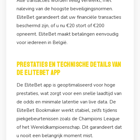
Alle transacties worden veilig verwerkt, met
naleving van de hoogste beveiligingsnormen.
EliteBet garandeert dat uw financiële transacties
beschermd zijn, of u nu €20 stort of €200
opneemt. EliteBet maakt betalingen eenvoudig
voor iedereen in België.
Prestaties en Technische Details van
de EliteBet App
De EliteBet app is geoptimaliseerd voor hoge
prestaties, wat zorgt voor een snelle laadtijd van
de odds en minimale latentie van live data. De
EliteBet Bookmaker werkt stabiel, zelfs tijdens
piekgebeurtenissen zoals de Champions League
of het Wereldkampioenschap. Dit garandeert dat
u nooit een belangrijk moment mist.