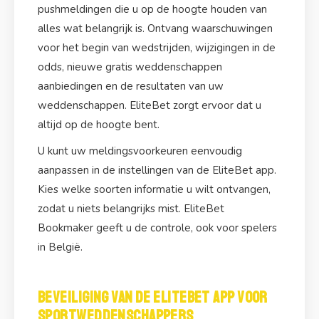
pushmeldingen die u op de hoogte houden van
alles wat belangrijk is. Ontvang waarschuwingen
voor het begin van wedstrijden, wijzigingen in de
odds, nieuwe gratis weddenschappen
aanbiedingen en de resultaten van uw
weddenschappen. EliteBet zorgt ervoor dat u
altijd op de hoogte bent.
U kunt uw meldingsvoorkeuren eenvoudig
aanpassen in de instellingen van de EliteBet app.
Kies welke soorten informatie u wilt ontvangen,
zodat u niets belangrijks mist. EliteBet
Bookmaker geeft u de controle, ook voor spelers
in België.
Beveiliging van de EliteBet App voor
Sportweddenschappers