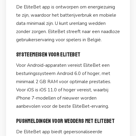
De EliteBet app is ontworpen om energiezuinig
te zijn, waardoor het batterijverbruik en mobiele
data minimaal zijn. U kunt urenlang wedden
zonder zorgen. EliteBet streeft naar een naadloze
gebruikerservaring voor spelers in België.
Systeemeisen voor EliteBet
Voor Android-apparaten vereist EliteBet een
besturingssysteem Android 6.0 of hoger, met
minimaal 2 GB RAM voor optimale prestaties.
Voor iOS is iOS 11.0 of hoger vereist, waarbij
iPhone 7-modellen of nieuwer worden
aanbevolen voor de beste EliteBet-ervaring.
Pushmeldingen voor Wedders met EliteBet
De EliteBet app biedt gepersonaliseerde