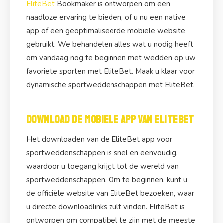
EliteBet
Bookmaker is ontworpen om een
naadloze ervaring te bieden, of u nu een native
app of een geoptimaliseerde mobiele website
gebruikt. We behandelen alles wat u nodig heeft
om vandaag nog te beginnen met wedden op uw
favoriete sporten met EliteBet. Maak u klaar voor
dynamische sportweddenschappen met EliteBet.
Download de Mobiele App van EliteBet
Het downloaden van de EliteBet app voor
sportweddenschappen is snel en eenvoudig,
waardoor u toegang krijgt tot de wereld van
sportweddenschappen. Om te beginnen, kunt u
de officiële website van EliteBet bezoeken, waar
u directe downloadlinks zult vinden. EliteBet is
ontworpen om compatibel te zijn met de meeste