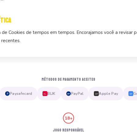
tica
ca de Cookies de tempos em tempos. Encorajamos você a revisar 
 recentes.
MÉTODOS DE PAGAMENTO ACEITES
Paysafecard
BLIK
PayPal
Apple Pay
G
P
PP
BL
AP
GP
18+
JOGO RESPONSÁVEL