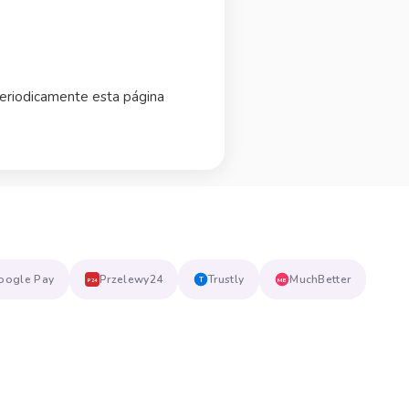
periodicamente esta página
oogle Pay
Przelewy24
Trustly
MuchBetter
T
MB
P24