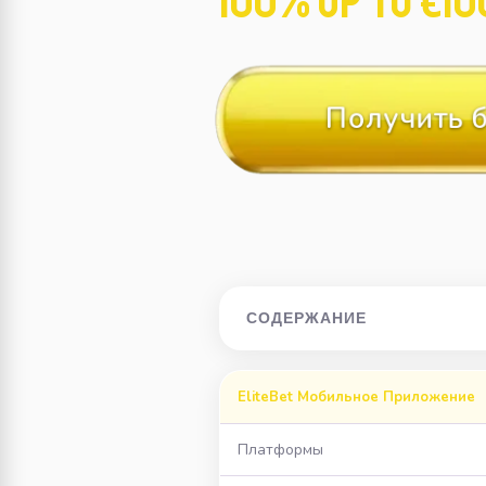
100% up to €10
Получить 
СОДЕРЖАНИЕ
EliteBet Мобильное Приложение
Платформы