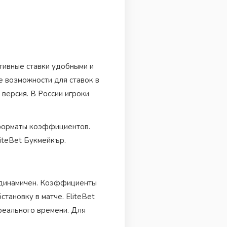
тивные ставки удобными и
е возможности для ставок в
 версия. В России игроки
 форматы коэффициентов.
iteBet Букмейкър.
о динамичен. Коэффициенты
тановку в матче. EliteBet
реального времени. Для