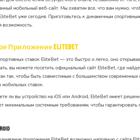
ный мобильный веб-сайт. Мы охватим все, что вам нужно, что
liteBet уже сегодня. Приготовьтесь к динамичным спортивным 
я возможность.
е Приложение EliteBet
ортивных ставок EliteBet — это быстро и легко, оно открывае
ать, вы можете посетить официальный сайт EliteBet, где найд
тан так, чтобы быть совместимым с большинством современных 
о мобильных ставок.
те ли вы устройство на iOS или Android, EliteBet имеет решени
ет минимальным системным требованиям, чтобы гарантировать
roid
ачивание приложения EliteBet возможно напрямую с сайта Elit