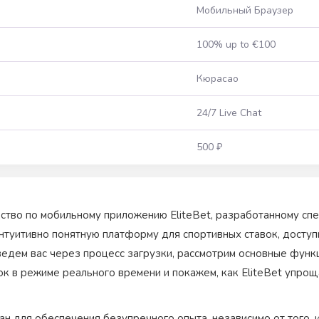
Мобильный Браузер
100% up to €100
Кюрасао
24/7 Live Chat
500 ₽
тво по мобильному приложению EliteBet, разработанному спе
интуитивно понятную платформу для спортивных ставок, доступ
ведем вас через процесс загрузки, рассмотрим основные функ
к в режиме реального времени и покажем, как EliteBet упроща
 для обеспечения безупречного опыта, независимо от того, 