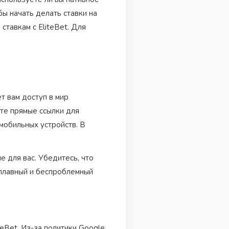
бы начать делать ставки на
ставкам с EliteBet. Для
т вам доступ в мир
ете прямые ссылки для
мобильных устройств. В
е для вас. Убедитесь, что
 плавный и беспроблемный
eBet. Из-за политики Google