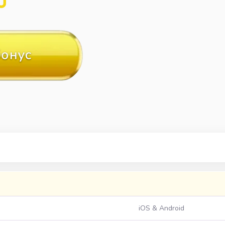
0
бонус
iOS & Android