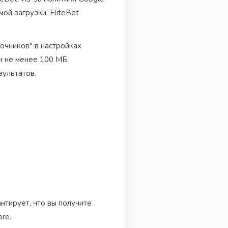
ой загрузки. EliteBet
очников" в настройках
 и не менее 100 МБ
зультатов.
нтирует, что вы получите
re.