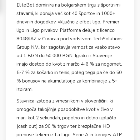
EliteBet dominira na bolgarskem trgu s športnimi
Vinícius
12.0
stavami, ki ponuja več kot 40 športov in 1000+
⭐
dnevnih dogodkov, vključno z efbet ligo, Premier
NAJBOLJŠI IGRALEC
SVETOVNO PRVENSTVO 2026
ligo in Ligo prvakov. Platforma deluje z licenco
Bellingham
7.00
8048/JAZ iz Curacaa pod vodstvom TechSolutions
Group N.V., kar zagotavlja varnost za vsako stavo
od 1 BGN do 50.000 BGN. Igralci iz Slovenije
Mbappé
7.50
imajo dostop do kvot z maržo 4-6 % za nogomet,
5-7 % za košarko in tenis, poleg tega pa še do 50
Yamal
8.00
% bonusov na akumulatorje za kombinacije z 5+
izbirami.
Vinícius
10.0
Stavnica izstopa z vmesnikom v slovenščini, ki
omogoča takojšnje posodobitve kvot v živo v
🥅
UVRSTITEV V FINALE
SVETOVNO PRVENSTVO 2026
manj kot 2 sekundah, popolno in delno izplačilo
Spain
2.50
(cash out) za 90 % trgov ter brezplačne HD
prenose tekem iz La Lige, Serie A in turnirjev ATP.