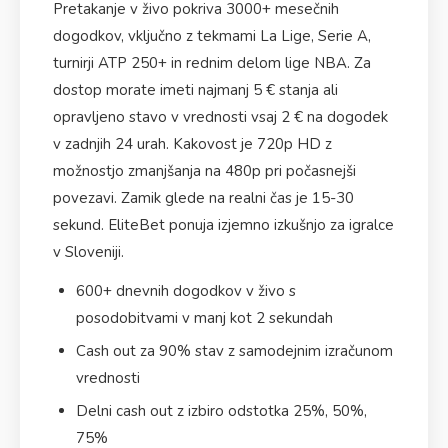
Pretakanje v živo pokriva 3000+ mesečnih
dogodkov, vključno z tekmami La Lige, Serie A,
turnirji ATP 250+ in rednim delom lige NBA. Za
dostop morate imeti najmanj 5 € stanja ali
opravljeno stavo v vrednosti vsaj 2 € na dogodek
v zadnjih 24 urah. Kakovost je 720p HD z
možnostjo zmanjšanja na 480p pri počasnejši
povezavi. Zamik glede na realni čas je 15-30
sekund. EliteBet ponuja izjemno izkušnjo za igralce
v Sloveniji.
600+ dnevnih dogodkov v živo s
posodobitvami v manj kot 2 sekundah
Cash out za 90% stav z samodejnim izračunom
vrednosti
Delni cash out z izbiro odstotka 25%, 50%,
75%