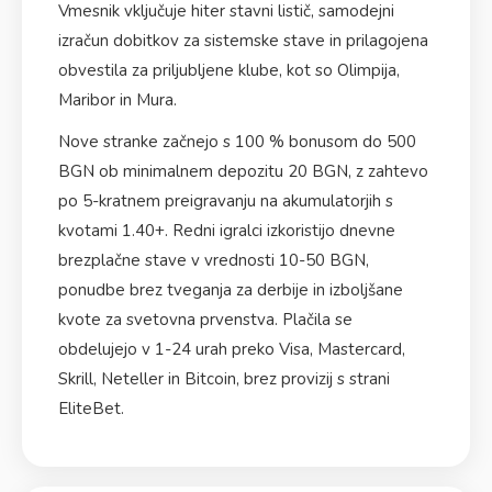
Vmesnik vključuje hiter stavni listič, samodejni
France
2.75
izračun dobitkov za sistemske stave in prilagojena
obvestila za priljubljene klube, kot so Olimpija,
England
3.00
Maribor in Mura.
Nove stranke začnejo s 100 % bonusom do 500
Brazil
3.25
BGN ob minimalnem depozitu 20 BGN, z zahtevo
po 5-kratnem preigravanju na akumulatorjih s
kvotami 1.40+. Redni igralci izkoristijo dnevne
brezplačne stave v vrednosti 10-50 BGN,
ponudbe brez tveganja za derbije in izboljšane
kvote za svetovna prvenstva. Plačila se
obdelujejo v 1-24 urah preko Visa, Mastercard,
Skrill, Neteller in Bitcoin, brez provizij s strani
EliteBet.