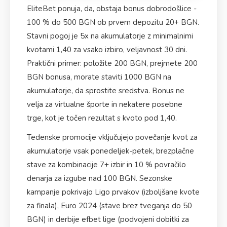
EliteBet ponuja, da, obstaja bonus dobrodošlice -
100 % do 500 BGN ob prvem depozitu 20+ BGN.
Stavni pogoj je 5x na akumulatorje z minimalnimi
kvotami 1,40 za vsako izbiro, veljavnost 30 dni.
Praktični primer: položite 200 BGN, prejmete 200
BGN bonusa, morate staviti 1000 BGN na
akumulatorje, da sprostite sredstva. Bonus ne
velja za virtualne športe in nekatere posebne
trge, kot je točen rezultat s kvoto pod 1,40.
Tedenske promocije vključujejo povečanje kvot za
akumulatorje vsak ponedeljek-petek, brezplačne
stave za kombinacije 7+ izbir in 10 % povračilo
denarja za izgube nad 100 BGN. Sezonske
kampanje pokrivajo Ligo prvakov (izboljšane kvote
za finala), Euro 2024 (stave brez tveganja do 50
BGN) in derbije efbet lige (podvojeni dobitki za