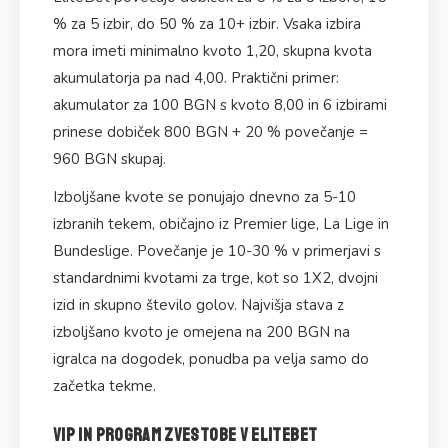
% za 5 izbir, do 50 % za 10+ izbir. Vsaka izbira
mora imeti minimalno kvoto 1,20, skupna kvota
akumulatorja pa nad 4,00. Praktični primer:
akumulator za 100 BGN s kvoto 8,00 in 6 izbirami
prinese dobiček 800 BGN + 20 % povečanje =
960 BGN skupaj.
Izboljšane kvote se ponujajo dnevno za 5-10
izbranih tekem, običajno iz Premier lige, La Lige in
Bundeslige. Povečanje je 10-30 % v primerjavi s
standardnimi kvotami za trge, kot so 1X2, dvojni
izid in skupno število golov. Najvišja stava z
izboljšano kvoto je omejena na 200 BGN na
igralca na dogodek, ponudba pa velja samo do
začetka tekme.
VIP in program zvestobe v EliteBet