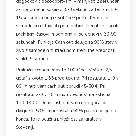
dogodkov s posodobitvami v manj kot 2 sekundah
za nogomet in košarko, 5-8 sekund za tenis in 10-
15 sekund za bolj eksotične športe. Kvota se
samodejno ustavi ob pomembnih trenutkih - golih,
prekrških, časovnih odmorih, in se obnovi v 30-90
sekundah. Funkcija Cash out deluje za 90% stav v
živo z samodejnim izračunom trenutne vrednosti
vsakih 5 sekund.
Praktični scenarij: stavite 100 € na "Več kot 2,5
gola" s kvoto 1,85 pred tekmo. Pri rezultatu 1-0 v
60. minuti vam cash out ponudi 45-50 €. Pri
rezultatu 2-0 v 75. minuti vrednost naraste na
120-140 €. Delni cash out vam omogoča, da
dvignete 50% in preostalih 50% pustite v igri do
konca. To je odlična priložnost za igralce v
Sloveniji.