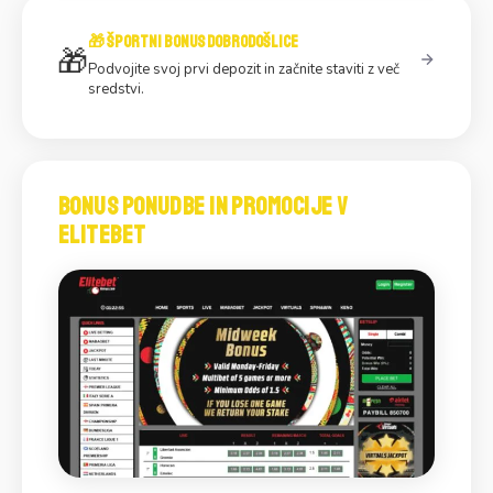
🎁 Športni bonus dobrodošlice
🎁
Podvojite svoj prvi depozit in začnite staviti z več
sredstvi.
Bonus ponudbe in promocije v
EliteBet