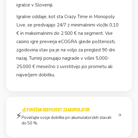
igralce v Sloveniji.
Igralne oddaje, kot sta Crazy Time in Monopoly
Live, se predvajajo 24/7 z minimalnimi vložki 0,10
€ in maksimalnimi do 2.500 € na segment. Vse
casino igre preverja eCOGRA glede poštenosti,
zgodovina stav pa je na voljo za pregled 90 dni
nazaj. Turnirji ponujajo nagrade v višini 5.000-
25.000 € mesečno z uvrstitvijo po prometu ali
največjem dobitku.
💰 Povečan koeficient za akumulator
⚡
Povečajte svoje dobitke pri akumulatorskih stavah
do 50 %.