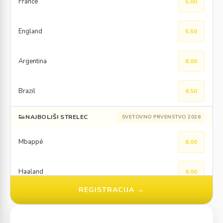
France
5.00
England
5.50
Argentina
6.00
Brazil
6.50
👟
NAJBOLJŠI STRELEC
SVETOVNO PRVENSTVO 2026
Mbappé
8.00
Haaland
9.00
REGISTRACIJA →
Kane
10.0