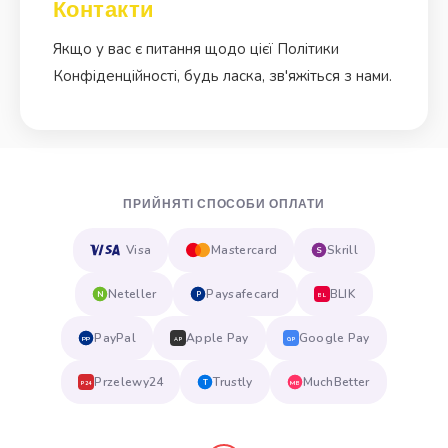
Контакти
Якщо у вас є питання щодо цієї Політики
Конфіденційності, будь ласка, зв'яжіться з нами.
ПРИЙНЯТІ СПОСОБИ ОПЛАТИ
Visa
Mastercard
Skrill
S
Neteller
Paysafecard
BLIK
N
P
BL
PayPal
Apple Pay
Google Pay
PP
AP
GP
Przelewy24
Trustly
MuchBetter
T
MB
P24