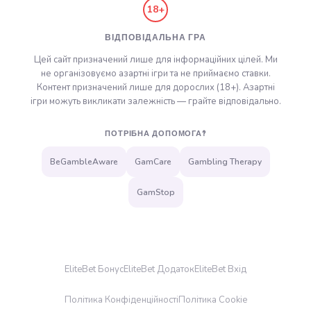
18+
ВІДПОВІДАЛЬНА ГРА
Цей сайт призначений лише для інформаційних цілей. Ми
не організовуємо азартні ігри та не приймаємо ставки.
Контент призначений лише для дорослих (18+). Азартні
ігри можуть викликати залежність — грайте відповідально.
ПОТРІБНА ДОПОМОГА?
BeGambleAware
GamCare
Gambling Therapy
GamStop
EliteBet Бонус
EliteBet Додаток
EliteBet Вхід
Політика Конфіденційності
Політика Cookie