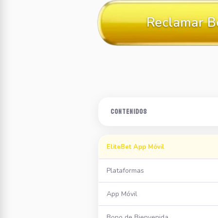
Reclamar 
CONTENIDOS
EliteBet App Móvil
Plataformas
App Móvil
Bono de Bienvenida