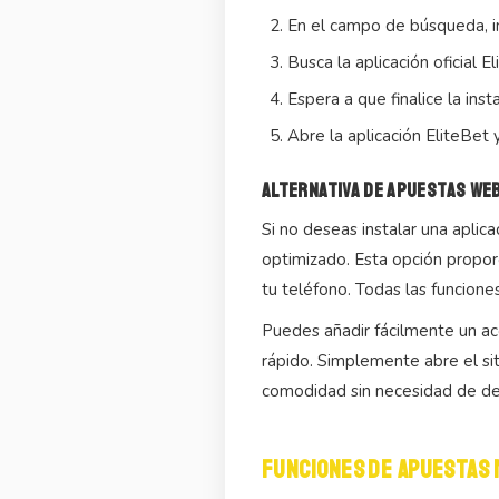
En el campo de búsqueda, in
Busca la aplicación oficial
Espera a que finalice la insta
Abre la aplicación EliteBet 
Alternativa de Apuestas Web
Si no deseas instalar una aplic
optimizado. Esta opción propo
tu teléfono. Todas las funcione
Puedes añadir fácilmente un acce
rápido. Simplemente abre el siti
comodidad sin necesidad de de
Funciones de Apuestas 