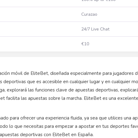
Curazao
24/7 Live Chat
€10
icación móvil de EliteBet, diseñada especialmente para jugadores 
s deportivas que es accesible en cualquier lugar y en cualquier mo
a, explorará las funciones clave de apuestas deportivas, explicará
t facilita las apuestas sobre la marcha. EliteBet es una excelent
o para ofrecer una experiencia fluida, ya sea que utilices una apl
odo lo que necesitas para empezar a apostar en tus deportes fav
apuestas deportivas con EliteBet en España.