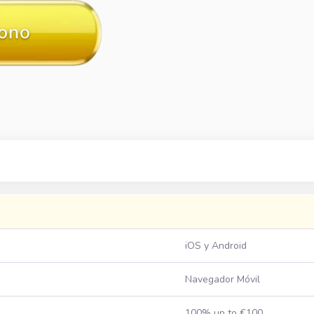
Bono
iOS y Android
Navegador Móvil
100% up to €100