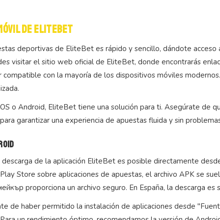
Móvil de EliteBet
estas deportivas de EliteBet es rápido y sencillo, dándote acceso
s visitar el sitio web oficial de EliteBet, donde encontrarás enla
r compatible con la mayoría de los dispositivos móviles modernos.
izada.
iOS o Android, EliteBet tiene una solución para ti. Asegúrate de q
para garantizar una experiencia de apuestas fluida y sin problemas
roid
a descarga de la aplicación EliteBet es posible directamente desde
 Play Store sobre aplicaciones de apuestas, el archivo APK se sue
мейкър proporciona un archivo seguro. En España, la descarga es se
ate de haber permitido la instalación de aplicaciones desde "Fuen
o. Para un rendimiento óptimo, recomendamos la versión de Androi