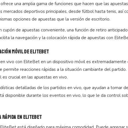
t ofrece una amplia gama de funciones que hacen que las apuesta
los mercados deportivos principales, desde fútbol hasta tenis, así
mismas opciones de apuestas que la versión de escritorio.
un cupón de apuestas conveniente, una función de retiro anticipado
 facilita la navegación y la colocación rápida de apuestas con Elit
ación Móvil de EliteBet
 en vivo con EliteBet en un dispositivo móvil es extremadamente 
ue permite reacciones rápidas a la situación cambiante del partido.
 es crucial en las apuestas en vivo.
ísticas detalladas de los partidos en vivo, que ayudan a tomar de
tá disponible durante los eventos en vivo, lo que le da control so
 Rápida en EliteBet
 EliteBet está diseñado para máxima comodidad. Puede agregar sel