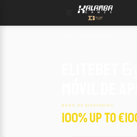
Inicio
›
EliteBet Aplicación
EliteBet Б
Móvil de A
BONO DE BIENVENIDA
100% up to €10