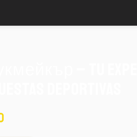
укмейкър – Tu Expe
puestas Deportivas
0