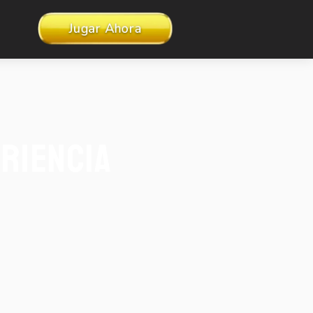
Jugar Ahora
riencia