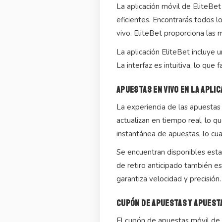
La aplicación móvil de EliteBe
eficientes. Encontrarás todos 
vivo. EliteBet proporciona las 
La aplicación EliteBet incluye 
La interfaz es intuitiva, lo que
Apuestas en Vivo en la Aplic
La experiencia de las apuestas
actualizan en tiempo real, lo q
instantánea de apuestas, lo cual
Se encuentran disponibles estad
de retiro anticipado también es
garantiza velocidad y precisión.
Cupón de Apuestas y Apuesta
El cupón de apuestas móvil de