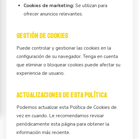
Cookies de marketing:
Se utilizan para
ofrecer anuncios relevantes.
Gestión de cookies
Puede controlar y gestionar las cookies en la
configuración de su navegador. Tenga en cuenta
que eliminar o bloquear cookies puede afectar su
experiencia de usuario.
Actualizaciones de esta política
Podemos actualizar esta Política de Cookies de
vez en cuando. Le recomendamos revisar
periódicamente esta página para obtener la
información más reciente.