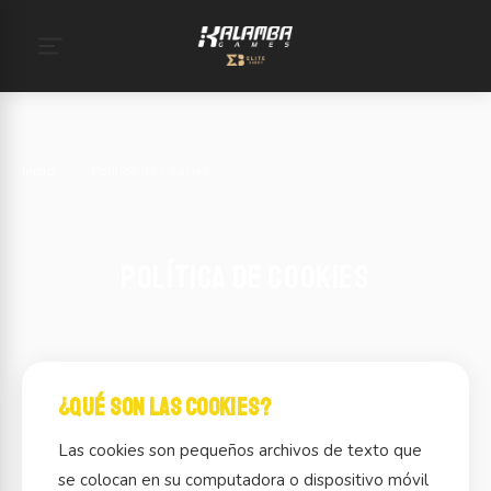
Inicio
›
Política de Cookies
Política de Cookies
¿Qué son las cookies?
Las cookies son pequeños archivos de texto que
se colocan en su computadora o dispositivo móvil