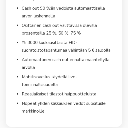
Cash out 90 %:iin vedoista automaattisella
arvon laskennalla
Osittainen cash out valittavissa olevilla
prosenteilla 25 %, 50 %, 75 %
Yli 3000 kuukausittaista HD-
suoratoistotapahtumaa vähintään 5 € saldolla
Automaattinen cash out ennalta määritellyllä
arvolla
Mobiilisovellus täydellä live-
toiminnallisuudella
Reaaliaikaiset tilastot huippuotteluista
Nopeat yhden klikkauksen vedot suosituille
markkinoille