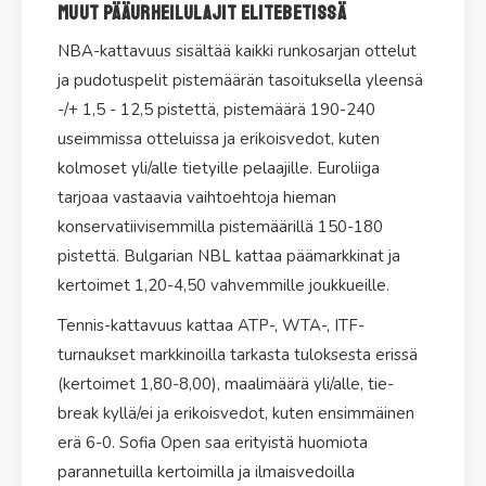
Muut pääurheilulajit EliteBetissä
NBA-kattavuus sisältää kaikki runkosarjan ottelut
ja pudotuspelit pistemäärän tasoituksella yleensä
-/+ 1,5 - 12,5 pistettä, pistemäärä 190-240
useimmissa otteluissa ja erikoisvedot, kuten
kolmoset yli/alle tietyille pelaajille. Euroliiga
tarjoaa vastaavia vaihtoehtoja hieman
konservatiivisemmilla pistemäärillä 150-180
pistettä. Bulgarian NBL kattaa päämarkkinat ja
kertoimet 1,20-4,50 vahvemmille joukkueille.
Tennis-kattavuus kattaa ATP-, WTA-, ITF-
turnaukset markkinoilla tarkasta tuloksesta erissä
(kertoimet 1,80-8,00), maalimäärä yli/alle, tie-
break kyllä/ei ja erikoisvedot, kuten ensimmäinen
erä 6-0. Sofia Open saa erityistä huomiota
parannetuilla kertoimilla ja ilmaisvedoilla