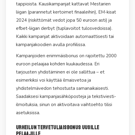
tappioista. Kausikampanjat kattavat Mestarien
liigan (parannetut kertoimet finaaleihin), EM-kisat
2024 (riskittömät vedot jopa 50 euroon asti) ja
efbet-liigan derbyt (tuplavoitot tulosvedoissa).
Kaikki kampanjat aktivoidaan automaattisesti tai
kampanjakoodien avulla profiilissa.
Kampanjoiden enimmäisbonus on rajoitettu 2000
euroon pelaajaa kohden kuukaudessa. Eri
tarjousten yhdistäminen ei ole sallittua – et
esimerkiksi voi käyttää ilmaisvetoa ja
yhdistelmävedon tehostusta samanaikaisesti.
Saadaksesi kampanjasähköposteja ja tekstiviesti-
ilmoituksia, sinun on aktivoitava vaihtoehto tilisi
asetuksissa.
Urheilun Tervetuliaisbonus Uusille
Pelaajille