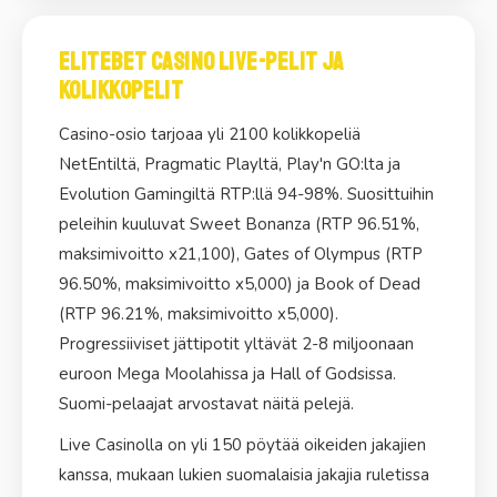
EliteBet Casino Live-pelit ja
Kolikkopelit
Casino-osio tarjoaa yli 2100 kolikkopeliä
NetEntiltä, Pragmatic Playltä, Play'n GO:lta ja
Evolution Gamingiltä RTP:llä 94-98%. Suosittuihin
peleihin kuuluvat Sweet Bonanza (RTP 96.51%,
maksimivoitto x21,100), Gates of Olympus (RTP
96.50%, maksimivoitto x5,000) ja Book of Dead
(RTP 96.21%, maksimivoitto x5,000).
Progressiiviset jättipotit yltävät 2-8 miljoonaan
euroon Mega Moolahissa ja Hall of Godsissa.
Suomi-pelaajat arvostavat näitä pelejä.
Live Casinolla on yli 150 pöytää oikeiden jakajien
kanssa, mukaan lukien suomalaisia jakajia ruletissa