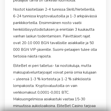
pelaajille tämä on tärkeää huomioida.
Nostot käsitellään 2-4 tunnissa Skrill/Netellerillä,
6-24 tunnissa kryptovaluutoilla ja 1-3 arkipäivässä
pankkikorteilla. Ensimmäinen nosto vaatii
henkilöllisyystodistuksen ja enintään 3 kuukautta
vanhan laskun todentamisen. Päivittäiset rajat
ovat 20-10 000 BGN tavallisille asiakkaille ja 50
000 BGN VIP-jäsenille. Suomi-pelaajien tulee olla
tietoisia näistä rajoista.
EliteBet ei peri talletus- tai nostokuluja, mutta
maksupalveluntarjoajat voivat periä omia kulujaan
– yleensä 1-3 % korteista ja 1-2 % sähköisistä
lompakoista. Kryptovaluutoilla on vain
verkkomaksut 0,0001-0,001 BTC.
Maksuongelmissa asiakastuki vastaa 15-30
minuutissa aukioloaikoina. EliteBet Casino tarjoaa