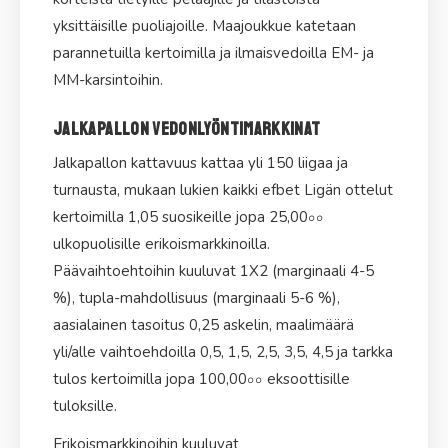
yksittäisille puoliajoille. Maajoukkue katetaan
parannetuilla kertoimilla ja ilmaisvedoilla EM- ja
MM-karsintoihin.
Jalkapallon vedonlyöntimarkkinat
Jalkapallon kattavuus kattaa yli 150 liigaa ja
turnausta, mukaan lukien kaikki efbet Ligän ottelut
kertoimilla 1,05 suosikeille jopa 25,00০০
ulkopuolisille erikoismarkkinoilla.
Päävaihtoehtoihin kuuluvat 1X2 (marginaali 4-5
%), tupla-mahdollisuus (marginaali 5-6 %),
aasialainen tasoitus 0,25 askelin, maalimäärä
yli/alle vaihtoehdoilla 0,5, 1,5, 2,5, 3,5, 4,5 ja tarkka
tulos kertoimilla jopa 100,00০০ eksoottisille
tuloksille.
Erikoismarkkinoihin kuuluvat