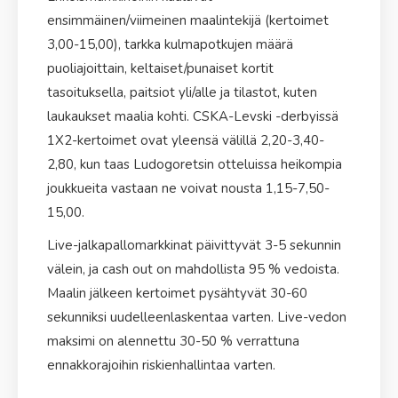
ensimmäinen/viimeinen maalintekijä (kertoimet
3,00-15,00), tarkka kulmapotkujen määrä
puoliajoittain, keltaiset/punaiset kortit
tasoituksella, paitsiot yli/alle ja tilastot, kuten
laukaukset maalia kohti. CSKA-Levski -derbyissä
1X2-kertoimet ovat yleensä välillä 2,20-3,40-
2,80, kun taas Ludogoretsin otteluissa heikompia
joukkueita vastaan ne voivat nousta 1,15-7,50-
15,00.
Live-jalkapallomarkkinat päivittyvät 3-5 sekunnin
välein, ja cash out on mahdollista 95 % vedoista.
Maalin jälkeen kertoimet pysähtyvät 30-60
sekunniksi uudelleenlaskentaa varten. Live-vedon
maksimi on alennettu 30-50 % verrattuna
ennakkorajoihin riskienhallintaa varten.