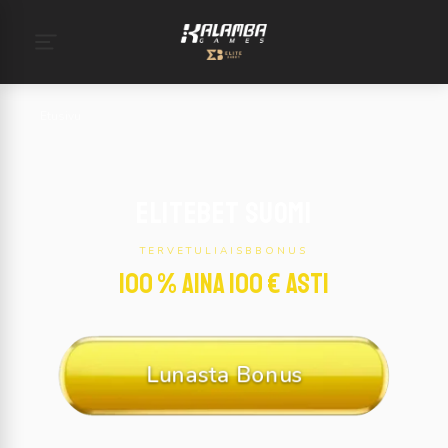
Etusivu
EliteBet Suomi
TERVETULIAISBBONUS
100 % aina 100 € asti
Lunasta Bonus