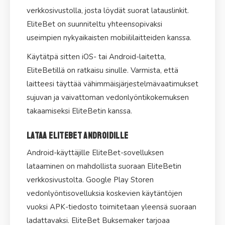
verkkosivustolla, josta löydät suorat latauslinkit.
EliteBet on suunniteltu yhteensopivaksi
useimpien nykyaikaisten mobiililaitteiden kanssa.
Käytätpä sitten iOS- tai Android-laitetta,
EliteBetillä on ratkaisu sinulle. Varmista, että
laitteesi täyttää vähimmäisjärjestelmävaatimukset
sujuvan ja vaivattoman vedonlyöntikokemuksen
takaamiseksi EliteBetin kanssa.
Lataa EliteBet Androidille
Android-käyttäjille EliteBet-sovelluksen
lataaminen on mahdollista suoraan EliteBetin
verkkosivustolta. Google Play Storen
vedonlyöntisovelluksia koskevien käytäntöjen
vuoksi APK-tiedosto toimitetaan yleensä suoraan
ladattavaksi. EliteBet Buksemaker tarjoaa