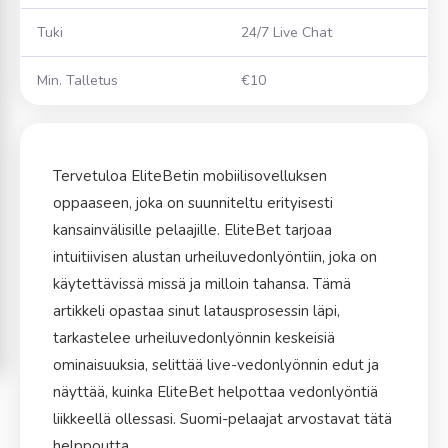
Tuki
24/7 Live Chat
Min. Talletus
€10
Tervetuloa EliteBetin mobiilisovelluksen
oppaaseen, joka on suunniteltu erityisesti
kansainvälisille pelaajille. EliteBet tarjoaa
intuitiivisen alustan urheiluvedonlyöntiin, joka on
käytettävissä missä ja milloin tahansa. Tämä
artikkeli opastaa sinut latausprosessin läpi,
tarkastelee urheiluvedonlyönnin keskeisiä
ominaisuuksia, selittää live-vedonlyönnin edut ja
näyttää, kuinka EliteBet helpottaa vedonlyöntiä
liikkeellä ollessasi. Suomi-pelaajat arvostavat tätä
helppoutta.