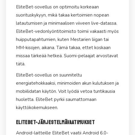
EliteBet-sovellus on optimoitu korkeaan
suorituskykyyn, mikä takaa kertoimien nopean
latautumisen ja minimaalisen viiveen live-datassa.
EliteBet-vedonlyöntitoimisto toimii vakaasti myös
huipputapahtumien, kuten Mestarien liigan tai
MM-kisojen, aikana. Tämä takaa, ettet koskaan
missaa tärkeää hetkeä. Suomi-pelaajat arvostavat
tätä.
EliteBet-sovellus on suunniteltu
energiatehokkaaksi, minimoiden akun kulutuksen ja
mobiilidatan käytön. Voit lyödä vetoa tuntikausia
huoletta. EliteBet pyrkii saumattomaan
käyttökokemukseen.
EliteBet-järjestelmävaatimukset
Android-laitteille EliteBet vaatii Android 6.0-