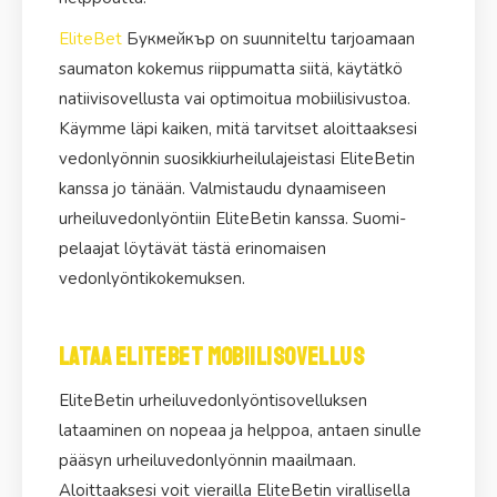
EliteBet
Букмейкър on suunniteltu tarjoamaan
saumaton kokemus riippumatta siitä, käytätkö
natiivisovellusta vai optimoitua mobiilisivustoa.
Käymme läpi kaiken, mitä tarvitset aloittaaksesi
vedonlyönnin suosikkiurheilulajeistasi EliteBetin
kanssa jo tänään. Valmistaudu dynaamiseen
urheiluvedonlyöntiin EliteBetin kanssa. Suomi-
pelaajat löytävät tästä erinomaisen
vedonlyöntikokemuksen.
Lataa EliteBet Mobiilisovellus
EliteBetin urheiluvedonlyöntisovelluksen
lataaminen on nopeaa ja helppoa, antaen sinulle
pääsyn urheiluvedonlyönnin maailmaan.
Aloittaaksesi voit vierailla EliteBetin virallisella