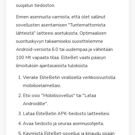
suojatun tiedoston.
Ennen asennusta varmista, että olet sallinut
sovellusten asentamisen "Tuntemattomista
lähteistä" laitteesi asetuksista. Optimaalisen
suorituskyvyn takaamiseksi suosittelemme
Android-versiota 6.0 tai uudempaa ja vähintään
100 Mt vapaata tilaa. EliteBet vaatii pääsyn
ilmoituksiin ajantasaisista tuloksista.
Vieraile EliteBetin virallisella verkkosivustolla
mobiiliselaimellasi.
Etsi osio "Mobiilisovellus" tai "Lataa
Androidille".
Lataa EliteBetin APK-tiedosto laitteellesi.
Avaa tiedosto ja seuraa asennusohjeita.
Käynnistä EliteBet-sovellus ja kirjaudu sisään