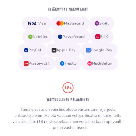
HYVÄKSYTYT MAKSUTAVAT
Visa
Mastercard
Skrill
S
Neteller
Paysafecard
BLIK
N
P
BL
PayPal
Apple Pay
Google Pay
PP
AP
GP
Przelewy24
Trustly
MuchBetter
T
MB
P24
18+
VASTUULLINEN PELAAMINEN
Tämä sivusto on vain tiedotusta varten. Emme järjestä
uhkapelejä emmekä ota vastaan vetoja. Sisältö on tarkoitettu
vain aikuisille (18+). Uhkapelaaminen voi aiheuttaa riippuvuutta
— pelaa vastuullisesti.