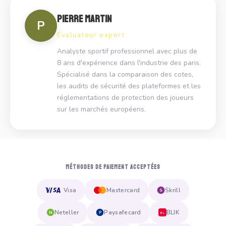
Pierre Martin
P
Évaluateur expert
Analyste sportif professionnel avec plus de
8 ans d'expérience dans l'industrie des paris.
Spécialisé dans la comparaison des cotes,
les audits de sécurité des plateformes et les
réglementations de protection des joueurs
sur les marchés européens.
MÉTHODES DE PAIEMENT ACCEPTÉES
Visa
Mastercard
Skrill
S
Neteller
Paysafecard
BLIK
N
P
BL