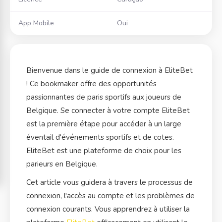
App Mobile
Oui
Bienvenue dans le guide de connexion à EliteBet
! Ce bookmaker offre des opportunités
passionnantes de paris sportifs aux joueurs de
Belgique. Se connecter à votre compte EliteBet
est la première étape pour accéder à un large
éventail d'événements sportifs et de cotes.
EliteBet est une plateforme de choix pour les
parieurs en Belgique.
Cet article vous guidera à travers le processus de
connexion, l'accès au compte et les problèmes de
connexion courants. Vous apprendrez à utiliser la