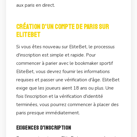
aux paris en direct.
Création d'un Compte de Paris sur
EliteBet
Si vous êtes nouveau sur EliteBet, le processus
d'inscription est simple et rapide. Pour
commencer à parier avec le bookmaker sportif
EliteBet, vous devrez fournir les informations
requises et passer une vérification d'âge. EliteBet
exige que les joueurs aient 18 ans ou plus. Une
fois l'inscription et la vérification d'identité
terminées, vous pourrez commencer à placer des
paris presque immédiatement.
Exigences d'Inscription