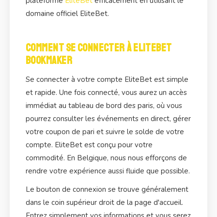
plateforme
EliteBet
efficacement en utilisant le
domaine officiel EliteBet.
Comment se connecter à EliteBet
Bookmaker
Se connecter à votre compte EliteBet est simple
et rapide. Une fois connecté, vous aurez un accès
immédiat au tableau de bord des paris, où vous
pourrez consulter les événements en direct, gérer
votre coupon de pari et suivre le solde de votre
compte. EliteBet est conçu pour votre
commodité. En Belgique, nous nous efforçons de
rendre votre expérience aussi fluide que possible.
Le bouton de connexion se trouve généralement
dans le coin supérieur droit de la page d'accueil.
Entrez simplement vos informations et vous serez