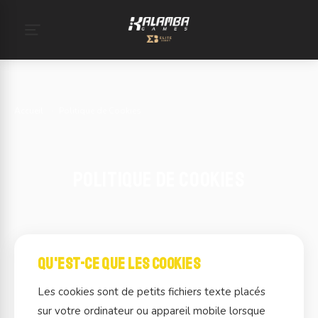
Accueil
›
Politique de Cookies
Politique de Cookies
Qu'est-ce que les cookies
Les cookies sont de petits fichiers texte placés
sur votre ordinateur ou appareil mobile lorsque