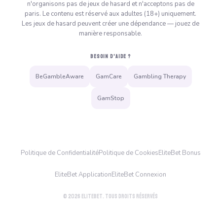
n'organisons pas de jeux de hasard et n'acceptons pas de
paris. Le contenu est réservé aux adultes (18+) uniquement.
Les jeux de hasard peuvent créer une dépendance — jouez de
manière responsable.
BESOIN D'AIDE ?
BeGambleAware
GamCare
Gambling Therapy
GamStop
Politique de Confidentialité
Politique de Cookies
EliteBet Bonus
EliteBet Application
EliteBet Connexion
© 2026 EliteBet. Tous droits réservés