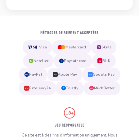
MÉTHODES DE PAIEMENT ACCEPTÉES
Visa
Mastercard
Skrill
S
Neteller
Paysafecard
BLIK
N
P
BL
PayPal
Apple Pay
Google Pay
PP
AP
GP
Przelewy24
Trustly
MuchBetter
T
MB
P24
18+
JEU RESPONSABLE
Ce site est à des fins d'information uniquement. Nous