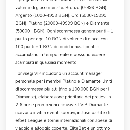
volume di gioco mensile: Bronzo (0-999 BGN),
Argento (1000-4999 BGN), Oro (5000-19999
BGN), Platino (20000-49999 BGN) e Diamante
(50000+ BGN). Ogni scommessa genera punti – 1
punto per ogni 10 BGN di volume di gioco, con
100 punti = 1 BGN di fondi bonus. I punti si
accumulano in tempo reale e possono essere
scambiati in qualsiasi momento.
I privilegi VIP includono un account manager
personale per i membri Platino e Diamante, limiti
di scommessa più alti (fino a 100.000 BGN per i
Diamante), elaborazione prioritaria dei prelievi in
2-6 ore e promozioni esclusive. I VIP Diamante
ricevono inviti a eventi sportivi, incluse partite di
efbet League e tornei internazionali con spese di
viaggio e alloggio coperte. EliteBet è un ottimo