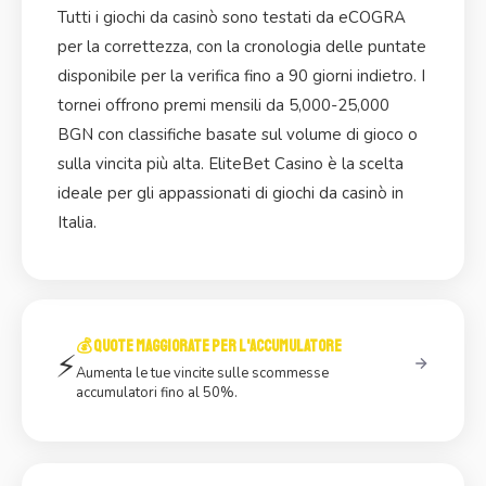
Tutti i giochi da casinò sono testati da eCOGRA
per la correttezza, con la cronologia delle puntate
disponibile per la verifica fino a 90 giorni indietro. I
tornei offrono premi mensili da 5,000-25,000
BGN con classifiche basate sul volume di gioco o
sulla vincita più alta. EliteBet Casino è la scelta
ideale per gli appassionati di giochi da casinò in
Italia.
💰 Quote maggiorate per l'accumulatore
⚡
Aumenta le tue vincite sulle scommesse
accumulatori fino al 50%.