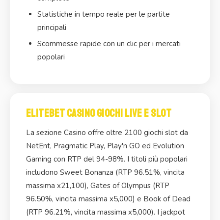
Statistiche in tempo reale per le partite
principali
Scommesse rapide con un clic per i mercati
popolari
EliteBet Casino Giochi Live e Slot
La sezione Casino offre oltre 2100 giochi slot da
NetEnt, Pragmatic Play, Play'n GO ed Evolution
Gaming con RTP del 94-98%. I titoli più popolari
includono Sweet Bonanza (RTP 96.51%, vincita
massima x21,100), Gates of Olympus (RTP
96.50%, vincita massima x5,000) e Book of Dead
(RTP 96.21%, vincita massima x5,000). I jackpot