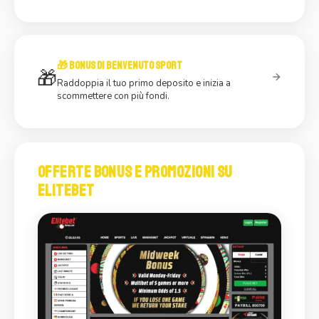
🎁 Bonus di Benvenuto Sport
🎁
Raddoppia il tuo primo deposito e inizia a
scommettere con più fondi.
Offerte Bonus e Promozioni su
EliteBet