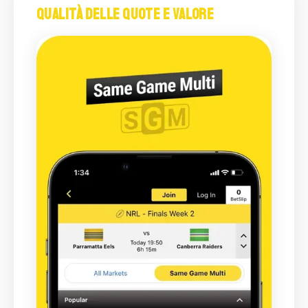
Qualità delle Quote e Valore