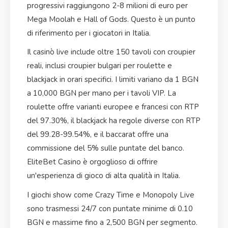
progressivi raggiungono 2-8 milioni di euro per
Mega Moolah e Hall of Gods. Questo è un punto
di riferimento per i giocatori in Italia.
Il casinò live include oltre 150 tavoli con croupier
reali, inclusi croupier bulgari per roulette e
blackjack in orari specifici. I limiti variano da 1 BGN
a 10,000 BGN per mano per i tavoli VIP. La
roulette offre varianti europee e francesi con RTP
del 97.30%, il blackjack ha regole diverse con RTP
del 99.28-99.54%, e il baccarat offre una
commissione del 5% sulle puntate del banco.
EliteBet Casino è orgoglioso di offrire
un'esperienza di gioco di alta qualità in Italia.
I giochi show come Crazy Time e Monopoly Live
sono trasmessi 24/7 con puntate minime di 0.10
BGN e massime fino a 2,500 BGN per segmento.