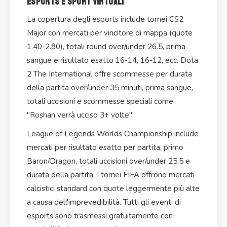
Esports e Sport Virtuali
La copertura degli esports include tornei CS2
Major con mercati per vincitore di mappa (quote
1.40-2.80), totali round over/under 26.5, prima
sangue e risultato esatto 16-14, 16-12, ecc. Dota
2 The International offre scommesse per durata
della partita over/under 35 minuti, prima sangue,
totali uccisioni e scommesse speciali come
"Roshan verrà ucciso 3+ volte".
League of Legends Worlds Championship include
mercati per risultato esatto per partita, primo
Baron/Dragon, totali uccisioni over/under 25.5 e
durata della partita. I tornei FIFA offrono mercati
calcistici standard con quote leggermente più alte
a causa dell'imprevedibilità. Tutti gli eventi di
esports sono trasmessi gratuitamente con