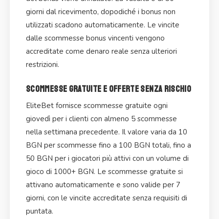
giorni dal ricevimento, dopodiché i bonus non
utilizzati scadono automaticamente. Le vincite
dalle scommesse bonus vincenti vengono
accreditate come denaro reale senza ulteriori
restrizioni.
Scommesse Gratuite e Offerte Senza Rischio
EliteBet fornisce scommesse gratuite ogni
giovedì per i clienti con almeno 5 scommesse
nella settimana precedente. Il valore varia da 10
BGN per scommesse fino a 100 BGN totali, fino a
50 BGN per i giocatori più attivi con un volume di
gioco di 1000+ BGN. Le scommesse gratuite si
attivano automaticamente e sono valide per 7
giorni, con le vincite accreditate senza requisiti di
puntata.