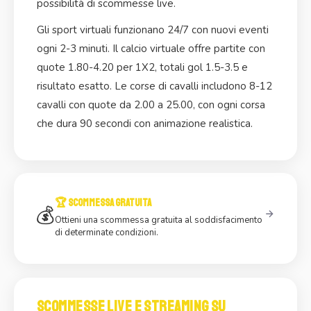
possibilità di scommesse live.
Gli sport virtuali funzionano 24/7 con nuovi eventi
ogni 2-3 minuti. Il calcio virtuale offre partite con
quote 1.80-4.20 per 1X2, totali gol 1.5-3.5 e
risultato esatto. Le corse di cavalli includono 8-12
cavalli con quote da 2.00 a 25.00, con ogni corsa
che dura 90 secondi con animazione realistica.
🏆 Scommessa Gratuita
💰
Ottieni una scommessa gratuita al soddisfacimento
di determinate condizioni.
Scommesse Live e Streaming su