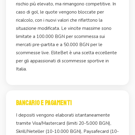
rischio più elevato, ma rimangono competitive. In
caso di gol, le quote vengono bloccate per
ricalcolo, con i nuovi valori che riflettono la
situazione modificata. Le vincite massime sono
limitate a 100.000 BGN per scommessa sui
mercati pre-partita e a 50.000 BGN per le
scommesse live. EliteBet è una scelta eccellente
per gli appassionati di scommesse sportive in
Italia.
Bancario e Pagamenti
I depositi vengono elaborati istantaneamente
tramite Visa/Mastercard (limiti 20-5.000 BGN),
Skrill/Neteller (10-10.000 BGN), Paysafecard (10-