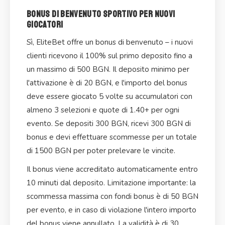
Bonus di Benvenuto Sportivo per Nuovi
Giocatori
Sì, EliteBet offre un bonus di benvenuto – i nuovi
clienti ricevono il 100% sul primo deposito fino a
un massimo di 500 BGN. Il deposito minimo per
l'attivazione è di 20 BGN, e l'importo del bonus
deve essere giocato 5 volte su accumulatori con
almeno 3 selezioni e quote di 1.40+ per ogni
evento. Se depositi 300 BGN, ricevi 300 BGN di
bonus e devi effettuare scommesse per un totale
di 1500 BGN per poter prelevare le vincite.
Il bonus viene accreditato automaticamente entro
10 minuti dal deposito. Limitazione importante: la
scommessa massima con fondi bonus è di 50 BGN
per evento, e in caso di violazione l'intero importo
del bonus viene annullato. La validità è di 30