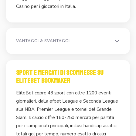
Casino per i giocatori in Italia.
VANTAGGI & SVANTAGGI
VANTAGGI
Pagamenti veloci e varietà di metodi
Sport e Mercati di Scommesse su
EliteBet Bookmaker
SVANTAGGI
EliteBet copre 43 sport con oltre 1200 eventi
giornalieri, dalla efbet League e Seconda League
Opzioni di contatto telefonico limitate
alla NBA, Premier League e tornei del Grande
Slam. Il calcio offre 180-250 mercati per partita
per i campionati principali, inclusi handicap asiatici,
totali gol per tempo, numero esatto di calci