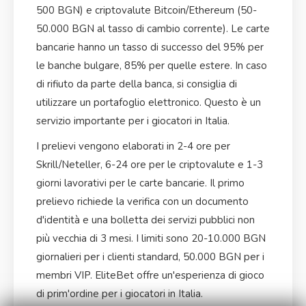
500 BGN) e criptovalute Bitcoin/Ethereum (50-
50.000 BGN al tasso di cambio corrente). Le carte
bancarie hanno un tasso di successo del 95% per
le banche bulgare, 85% per quelle estere. In caso
di rifiuto da parte della banca, si consiglia di
utilizzare un portafoglio elettronico. Questo è un
servizio importante per i giocatori in Italia.
I prelievi vengono elaborati in 2-4 ore per
Skrill/Neteller, 6-24 ore per le criptovalute e 1-3
giorni lavorativi per le carte bancarie. Il primo
prelievo richiede la verifica con un documento
d'identità e una bolletta dei servizi pubblici non
più vecchia di 3 mesi. I limiti sono 20-10.000 BGN
giornalieri per i clienti standard, 50.000 BGN per i
membri VIP. EliteBet offre un'esperienza di gioco
di prim'ordine per i giocatori in Italia.