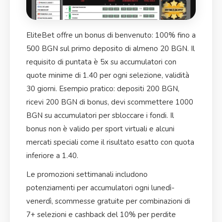
EliteBet offre un bonus di benvenuto: 100% fino a
500 BGN sul primo deposito di almeno 20 BGN. Il
requisito di puntata è 5x su accumulatori con
quote minime di 1.40 per ogni selezione, validità
30 giorni. Esempio pratico: depositi 200 BGN,
ricevi 200 BGN di bonus, devi scommettere 1000
BGN su accumulatori per sbloccare i fondi. Il
bonus non è valido per sport virtuali e alcuni
mercati speciali come il risultato esatto con quota
inferiore a 1.40.
Le promozioni settimanali includono
potenziamenti per accumulatori ogni lunedì-
venerdì, scommesse gratuite per combinazioni di
7+ selezioni e cashback del 10% per perdite