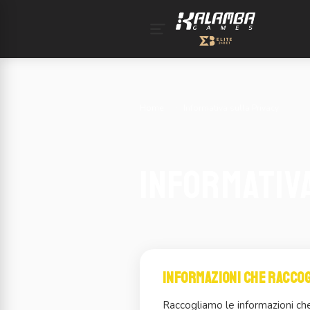
Home
›
Informativa sulla Privacy
Informativ
Informazioni che racco
Raccogliamo le informazioni che