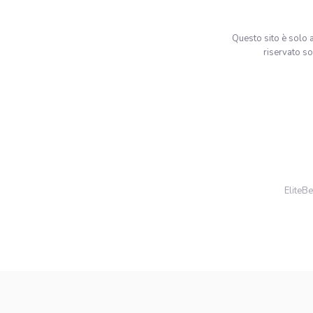
Questo sito è solo 
riservato so
EliteB