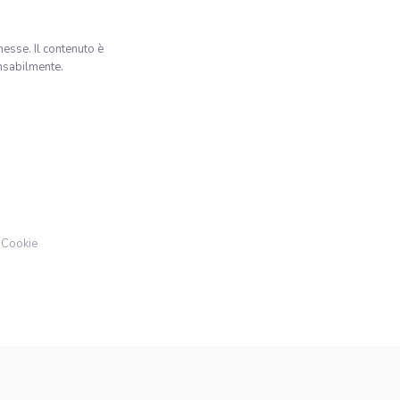
esse. Il contenuto è
onsabilmente.
i Cookie