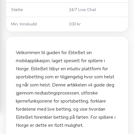
Støtte
24/7 Live Chat
Min. Innskudd
100 kr
Velkommen til guiden for EliteBet sin
mobilapplikasjon, laget spesielt for spillere i
Norge. EliteBet tilbyr en intuitiv plattform for
sportsbetting som er tilgjengelig hvor som helst
og når som helst. Denne artikkelen vil guide deg
gjennom nedlastingsprosessen, utforske
kjernefunksjonene for sportsbetting, forklare
fordelene med live betting, og vise hvordan
EliteBet forenkler betting på farten. For spillere i
Norge er dette en flott mulighet.