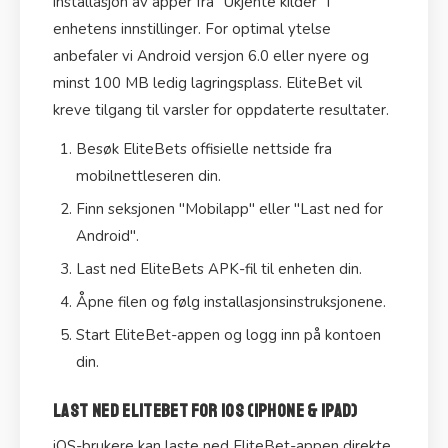
installasjon av apper fra "Ukjente kilder" i
enhetens innstillinger. For optimal ytelse
anbefaler vi Android versjon 6.0 eller nyere og
minst 100 MB ledig lagringsplass. EliteBet vil
kreve tilgang til varsler for oppdaterte resultater.
Besøk EliteBets offisielle nettside fra
mobilnettleseren din.
Finn seksjonen "Mobilapp" eller "Last ned for
Android".
Last ned EliteBets APK-fil til enheten din.
Åpne filen og følg installasjonsinstruksjonene.
Start EliteBet-appen og logg inn på kontoen
din.
Last ned EliteBet for iOS (iPhone & iPad)
iOS-brukere kan laste ned EliteBet-appen direkte