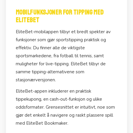
Mobilfunksjoner for tipping med
EliteBet
EliteBet-mobilappen tilbyr et bredt spekter av
funksjoner som gjør sportstipping praktisk og
effektiv. Du finner alle de viktigste
sportsmarkedene, fra fotball til tennis, samt
muligheter for live-tipping. EliteBet tilbyr de
samme tipping-alternativene som
stasjonærversjonen.
EliteBet-appen inkluderer en praktisk
tippekupong, en cash-out-funksjon og ulike
oddsformater. Grensesnittet er intuitivt, noe som
gjør det enkelt å navigere og raskt plassere spill
med EliteBet Bookmaker.