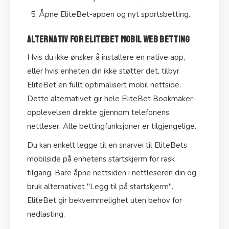
Åpne EliteBet-appen og nyt sportsbetting.
Alternativ for EliteBet Mobil Web Betting
Hvis du ikke ønsker å installere en native app,
eller hvis enheten din ikke støtter det, tilbyr
EliteBet en fullt optimalisert mobil nettside.
Dette alternativet gir hele EliteBet Bookmaker-
opplevelsen direkte gjennom telefonens
nettleser. Alle bettingfunksjoner er tilgjengelige.
Du kan enkelt legge til en snarvei til EliteBets
mobilside på enhetens startskjerm for rask
tilgang. Bare åpne nettsiden i nettleseren din og
bruk alternativet "Legg til på startskjerm".
EliteBet gir bekvemmelighet uten behov for
nedlasting.