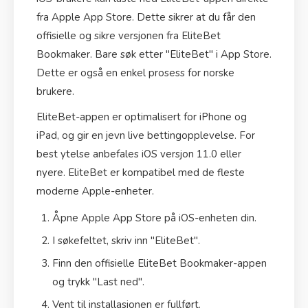
fra Apple App Store. Dette sikrer at du får den
offisielle og sikre versjonen fra EliteBet
Bookmaker. Bare søk etter "EliteBet" i App Store.
Dette er også en enkel prosess for norske
brukere.
EliteBet-appen er optimalisert for iPhone og
iPad, og gir en jevn live bettingopplevelse. For
best ytelse anbefales iOS versjon 11.0 eller
nyere. EliteBet er kompatibel med de fleste
moderne Apple-enheter.
Åpne Apple App Store på iOS-enheten din.
I søkefeltet, skriv inn "EliteBet".
Finn den offisielle EliteBet Bookmaker-appen
og trykk "Last ned".
Vent til installasjonen er fullført.