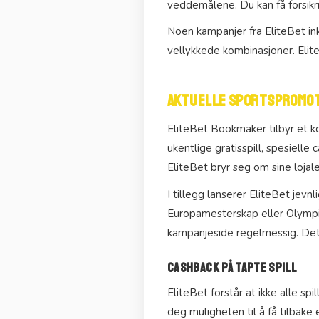
veddemålene. Du kan få forsikrin
Noen kampanjer fra EliteBet ink
vellykkede kombinasjoner. Elite
Aktuelle Sportspromo
EliteBet Bookmaker tilbyr et ko
ukentlige gratisspill, spesielle
EliteBet bryr seg om sine lojale
I tillegg lanserer EliteBet je
Europamesterskap eller Olympis
kampanjeside regelmessig. Dette
Cashback på tapte spill
EliteBet forstår at ikke alle sp
deg muligheten til å få tilbake