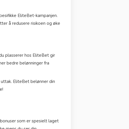
spesifikke EliteBet-kampanjen.
etter å redusere risikoen og øke
du plasserer hos EliteBet gir
mer bedre belønninger fra
uttak. EliteBet belønner din
e!
 bonuser som er spesielt laget
uke mens du ser din