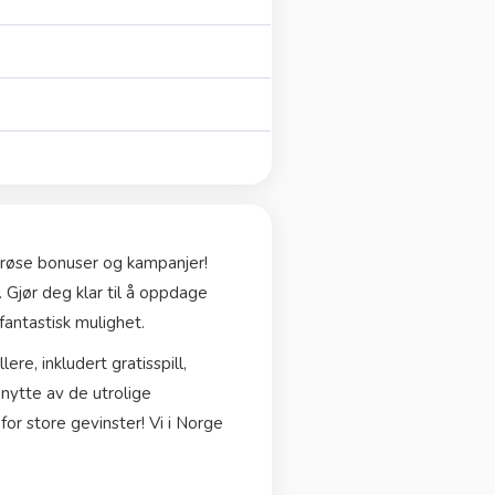
erøse bonuser og kampanjer!
 Gjør deg klar til å oppdage
fantastisk mulighet.
lere, inkludert gratisspill,
nytte av de utrolige
or store gevinster! Vi i Norge