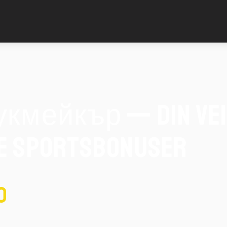
укмейкър — Din vei 
ke sportsbonuser
0