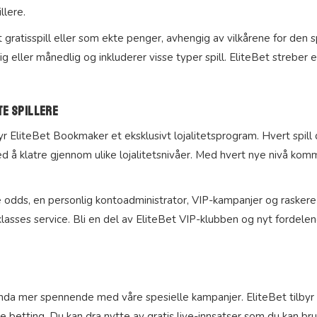
llere.
gratisspill eller som ekte penger, avhengig av vilkårene for den 
g eller månedlig og inkluderer visse typer spill. EliteBet streber 
te spillere
yr EliteBet Bookmaker et eksklusivt lojalitetsprogram. Hvert spill 
å klatre gjennom ulike lojalitetsnivåer. Med hvert nye nivå kom
 odds, en personlig kontoadministrator, VIP-kampanjer og raskere 
asses service. Bli en del av EliteBet VIP-klubben og nyt fordelen
 enda mer spennende med våre spesielle kampanjer. EliteBet tilbyr
ve betting. Du kan dra nytte av gratis live-innsatser som du kan br