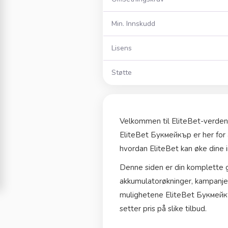
Min. Innskudd
Lisens
Støtte
Velkommen til EliteBet-verdene
EliteBet Букмейкър er her for å
hvordan EliteBet kan øke dine i
Denne siden er din komplette g
akkumulatorøkninger, kampanjek
mulighetene EliteBet Букмейкър
setter pris på slike tilbud.