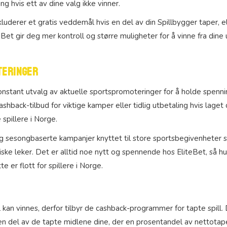
g hvis ett av dine valg ikke vinner.
luderer et gratis veddemål hvis en del av din Spillbygger taper, e
Bet gir deg mer kontroll og større muligheter for å vinne fra dine
teringer
nstant utvalg av aktuelle sportspromoteringer for å holde spenning
 cashback-tilbud for viktige kamper eller tidlig utbetaling hvis laget
 spillere i Norge.
vnlig sesongbaserte kampanjer knyttet til store sportsbegivenhete
ke leker. Det er alltid noe nytt og spennende hos EliteBet, så hu
 er flott for spillere i Norge.
ill kan vinnes, derfor tilbyr de cashback-programmer for tapte spil
 en del av de tapte midlene dine, der en prosentandel av nettotapet