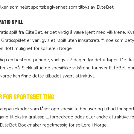
vilken som helst sportsbegivenhet som tilbys av EliteBet.
ratis spill
ratis spill fra EliteBet, er det viktig å være kjent med vilkårene. Kv
atisspillet er vanligvis et "spill uten innsatsretur", noe som betyr
n flott mulighet for spillere i Norge.
yldig i en bestemt periode, vanligvis 7 dager, før det utløper. Det 
rukes på. Sjekk alltid de spesifikke vilkårene for hver EliteBet-bo
i Norge kan finne dette tilbudet svært attraktivt.
r for Sportsbetting
 kampanjekoder som låser opp spesielle bonuser og tilbud for spor
ng til ekstra gratisspill, forbedrede odds eller andre attraktive 
 EliteBet Bookmaker regelmessig for spillere i Norge.