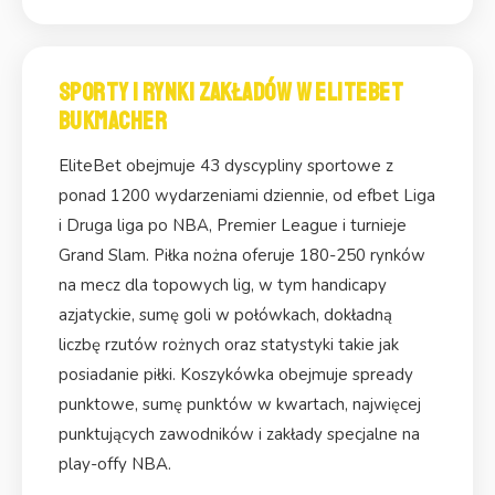
ZALETY
Bogaty wybór wydarzeń sportowych i rynków
Sporty i Rynki Zakładów w EliteBet
Konkurencyjne kursy dla wiodących lig
Bukmacher
Funkcja cash out, w tym częściowy
EliteBet obejmuje 43 dyscypliny sportowe z
Szybkie wypłaty i różnorodność metod
ponad 1200 wydarzeniami dziennie, od efbet Liga
i Druga liga po NBA, Premier League i turnieje
Grand Slam. Piłka nożna oferuje 180-250 rynków
WADY
na mecz dla topowych lig, w tym handicapy
Ograniczone możliwości kontaktu telefonicznego
azjatyckie, sumę goli w połówkach, dokładną
Wymagania dotyczące obrotu bonusem
liczbę rzutów rożnych oraz statystyki takie jak
Niektóre sporty mają mniej rynków
posiadanie piłki. Koszykówka obejmuje spready
punktowe, sumę punktów w kwartach, najwięcej
punktujących zawodników i zakłady specjalne na
play-offy NBA.