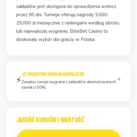
zakładów jest dostępna do sprawdzenia wstecz
przez 90 dni. Turnieje oferują nagrody 5,000-
25,000 zł miesięcznie z rankingami według obrotu
lub największej wygranej. EliteBet Casino to
doskonały wybór dla graczy w Polska.
💰 Zwiększony Kurs na Akumulator
⚡
Zwiększ swoje wygrane z zakładów akumulowanych
nawet o 50%.
Jakość kursów i wartość