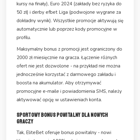
kursy na finały), Euro 2024 (zakłady bez ryzyka do
50 zł) i derby efbet Liga (podwojone wygrane za
dokładny wynik). Wszystkie promocje aktywują się
automatycznie lub poprzez kody promocyjne w
profilu.
Maksymalny bonus z promocji jest ograniczony do
2000 zł miesięcznie na gracza. Łączenie różnych
ofert nie jest dozwolone - na przykład nie można
jednocześnie korzystać z darmowego zakładu i
boosta na akumulator. Aby otrzymywać
promocyjne e-maile i powiadomienia SMS, należy
aktywować opcję w ustawieniach konta.
Sportowy Bonus Powitalny dla Nowych
Graczy
Tak, EliteBet oferuje bonus powitalny - nowi