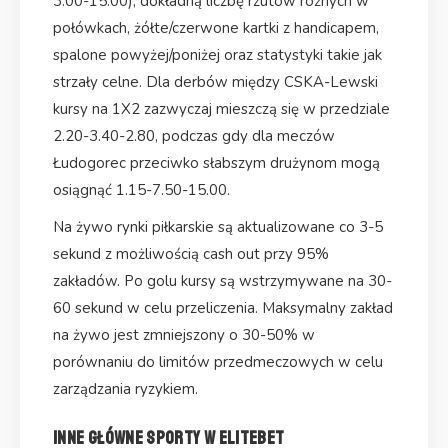
3.00-15.00), dokładną liczbę rzutów rożnych w
połówkach, żółte/czerwone kartki z handicapem,
spalone powyżej/poniżej oraz statystyki takie jak
strzały celne. Dla derbów między CSKA-Lewski
kursy na 1X2 zazwyczaj mieszczą się w przedziale
2.20-3.40-2.80, podczas gdy dla meczów
Łudogorec przeciwko słabszym drużynom mogą
osiągnąć 1.15-7.50-15.00.
Na żywo rynki piłkarskie są aktualizowane co 3-5
sekund z możliwością cash out przy 95%
zakładów. Po golu kursy są wstrzymywane na 30-
60 sekund w celu przeliczenia. Maksymalny zakład
na żywo jest zmniejszony o 30-50% w
porównaniu do limitów przedmeczowych w celu
zarządzania ryzykiem.
Inne Główne Sporty w EliteBet