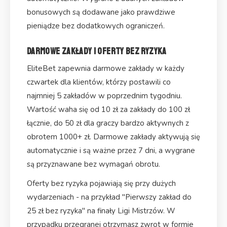
bonusowych są dodawane jako prawdziwe
pieniądze bez dodatkowych ograniczeń.
Darmowe Zakłady i Oferty Bez Ryzyka
EliteBet zapewnia darmowe zakłady w każdy
czwartek dla klientów, którzy postawili co
najmniej 5 zakładów w poprzednim tygodniu.
Wartość waha się od 10 zł za zakłady do 100 zł
łącznie, do 50 zł dla graczy bardzo aktywnych z
obrotem 1000+ zł. Darmowe zakłady aktywują się
automatycznie i są ważne przez 7 dni, a wygrane
są przyznawane bez wymagań obrotu.
Oferty bez ryzyka pojawiają się przy dużych
wydarzeniach - na przykład "Pierwszy zakład do
25 zł bez ryzyka" na finały Ligi Mistrzów. W
przypadku przegranej otrzymasz zwrot w formie