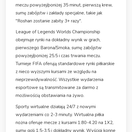
meczu powyżej/poniżej 35 minut, pierwszą krew,
sumę zabójstw i zakłady specjalne, takie jak
"Roshan zostanie zabity 3+ razy".
League of Legends Worlds Championship
obejmuje rynki na dokładny wynik w grach,
pierwszego Barona/Smoka, sumę zabójstw
powyżej/poniżej 25.5 i czas trwania meczu.
Turnieje FIFA oferują standardowe rynki piłkarskie
z nieco wyższymi kursami ze względu na
nieprzewidywalność. Wszystkie wydarzenia
esportowe są transmitowane za darmo z
możliwością obstawiania na żywo.
Sporty wirtualne działają 24/7 z nowymi
wydarzeniami co 2-3 minuty. Wirtualna piłka
nożna oferuje mecze z kursami 1.80-4.20 na 1X2,
sumę goli 1.5-3.5 i dokładny wynik. Wyścigi konne