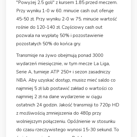
"Powyżej 2.5 goli" z kursem 1.85 przed meczem.
Przy wyniku 1-0 w 60. minucie cash out oferuje
45-50 zł. Przy wyniku 2-0 w 75. minucie wartość
rośnie do 120-140 zł. Częściowy cash out
pozwala na wypłatę 50% i pozostawienie
pozostałych 50% do końca gry.
Transmisje na żywo obejmują ponad 3000
wydarzeń miesięcznie, w tym mecze La Liga,
Serie A, turnieje ATP 250+ i sezon zasadniczy
NBA. Aby uzyskać dostęp, musisz mieć saldo co
najmniej 5 zł lub postawić zakład o wartości co
najmniej 2 zł na dane wydarzenie w ciągu
ostatnich 24 godzin. Jakość transmisji to 720p HD
z możliwością zmniejszenia do 480p przy
wolniejszym połączeniu. Opóźnienie w stosunku
do czasu rzeczywistego wynosi 15-30 sekund. To