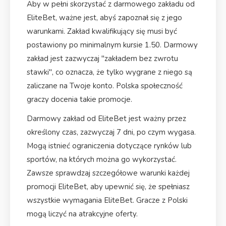
Aby w pełni skorzystać z darmowego zakładu od
EliteBet, ważne jest, abyś zapoznał się z jego
warunkami. Zakład kwalifikujący się musi być
postawiony po minimalnym kursie 1.50. Darmowy
zakład jest zazwyczaj "zakładem bez zwrotu
stawki", co oznacza, że tylko wygrane z niego są
zaliczane na Twoje konto. Polska społeczność
graczy docenia takie promocje.
Darmowy zakład od EliteBet jest ważny przez
określony czas, zazwyczaj 7 dni, po czym wygasa.
Mogą istnieć ograniczenia dotyczące rynków lub
sportów, na których można go wykorzystać.
Zawsze sprawdzaj szczegółowe warunki każdej
promocji EliteBet, aby upewnić się, że spełniasz
wszystkie wymagania EliteBet. Gracze z Polski
mogą liczyć na atrakcyjne oferty.