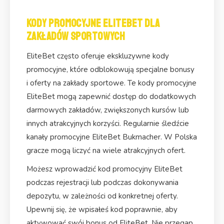
Kody Promocyjne EliteBet dla
Zakładów Sportowych
EliteBet często oferuje ekskluzywne kody
promocyjne, które odblokowują specjalne bonusy
i oferty na zakłady sportowe. Te kody promocyjne
EliteBet mogą zapewnić dostęp do dodatkowych
darmowych zakładów, zwiększonych kursów lub
innych atrakcyjnych korzyści. Regularnie śledźcie
kanały promocyjne EliteBet Bukmacher. W Polska
gracze mogą liczyć na wiele atrakcyjnych ofert.
Możesz wprowadzić kod promocyjny EliteBet
podczas rejestracji lub podczas dokonywania
depozytu, w zależności od konkretnej oferty.
Upewnij się, że wpisałeś kod poprawnie, aby
aktywować swój bonus od EliteBet. Nie przegap