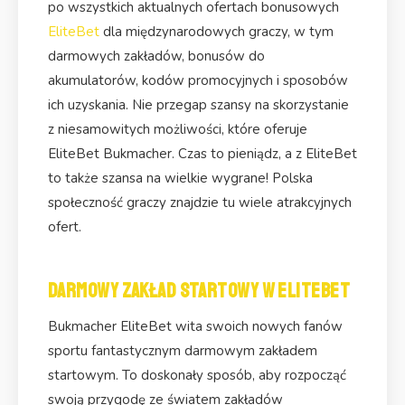
po wszystkich aktualnych ofertach bonusowych
EliteBet
dla międzynarodowych graczy, w tym
darmowych zakładów, bonusów do
akumulatorów, kodów promocyjnych i sposobów
ich uzyskania. Nie przegap szansy na skorzystanie
z niesamowitych możliwości, które oferuje
EliteBet Bukmacher. Czas to pieniądz, a z EliteBet
to także szansa na wielkie wygrane! Polska
społeczność graczy znajdzie tu wiele atrakcyjnych
ofert.
Darmowy Zakład Startowy w EliteBet
Bukmacher EliteBet wita swoich nowych fanów
sportu fantastycznym darmowym zakładem
startowym. To doskonały sposób, aby rozpocząć
swoją przygodę ze światem zakładów