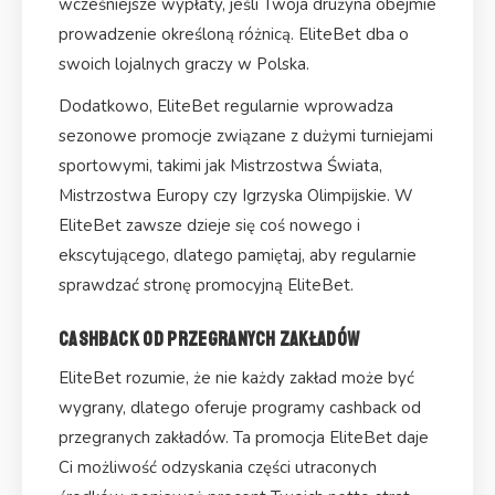
wcześniejsze wypłaty, jeśli Twoja drużyna obejmie
prowadzenie określoną różnicą. EliteBet dba o
swoich lojalnych graczy w Polska.
Dodatkowo, EliteBet regularnie wprowadza
sezonowe promocje związane z dużymi turniejami
sportowymi, takimi jak Mistrzostwa Świata,
Mistrzostwa Europy czy Igrzyska Olimpijskie. W
EliteBet zawsze dzieje się coś nowego i
ekscytującego, dlatego pamiętaj, aby regularnie
sprawdzać stronę promocyjną EliteBet.
Cashback od przegranych zakładów
EliteBet rozumie, że nie każdy zakład może być
wygrany, dlatego oferuje programy cashback od
przegranych zakładów. Ta promocja EliteBet daje
Ci możliwość odzyskania części utraconych