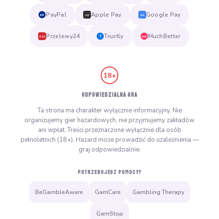
PayPal
Apple Pay
Google Pay
PP
AP
GP
Przelewy24
Trustly
MuchBetter
T
MB
P24
18+
ODPOWIEDZIALNA GRA
Ta strona ma charakter wyłącznie informacyjny. Nie
organizujemy gier hazardowych, nie przyjmujemy zakładów
ani wpłat. Treści przeznaczone wyłącznie dla osób
pełnoletnich (18+). Hazard może prowadzić do uzależnienia —
graj odpowiedzialnie.
POTRZEBUJESZ POMOCY?
BeGambleAware
GamCare
Gambling Therapy
GamStop