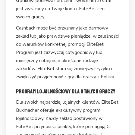
środków, ponieważ procent Twoich netto strat
jest zwracany na Twoje konto. EliteBet ceni
swoich graczy.
Cashback może być przyznany jako darmowy
zakład lub jako prawdziwe pieniądze, w zależności
od warunków konkretnej promocji EliteBet.
Program jest zazwyczaj cotygodniowy lub
miesięczny i obejmuje określone rodzaje
zakładów. EliteBet stara się zmniejszyć ryzyko i
zwiększyć przyjemność z gry dla graczy z Polska.
Program lojalnościowy dla stałych graczy
Dla swoich najbardziej lojalnych klientów, EliteBet
Bukmacher oferuje ekskluzywny program
lojalnościowy. Każdy zakład postawiony w
EliteBet przynosi Ci punkty, które pomagają Ci
awansować na różne poziomy lojalności. Z