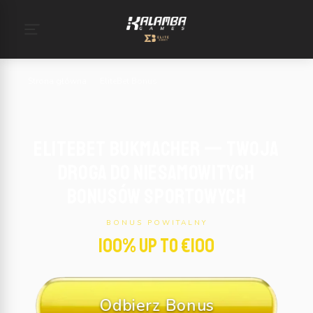
Strona główna
›
EliteBet Bonus
EliteBet Bukmacher — Twoja
droga do niesamowitych
bonusów sportowych
BONUS POWITALNY
100% up to €100
Odbierz Bonus