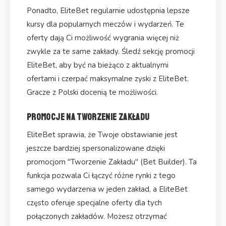
Ponadto, EliteBet regularnie udostępnia lepsze
kursy dla popularnych meczów i wydarzeń. Te
oferty dają Ci możliwość wygrania więcej niż
zwykle za te same zakłady. Śledź sekcję promocji
EliteBet, aby być na bieżąco z aktualnymi
ofertami i czerpać maksymalne zyski z EliteBet.
Gracze z Polski docenią te możliwości.
Promocje na Tworzenie Zakładu
EliteBet sprawia, że Twoje obstawianie jest
jeszcze bardziej spersonalizowane dzięki
promocjom "Tworzenie Zakładu" (Bet Builder). Ta
funkcja pozwala Ci łączyć różne rynki z tego
samego wydarzenia w jeden zakład, a EliteBet
często oferuje specjalne oferty dla tych
połączonych zakładów. Możesz otrzymać