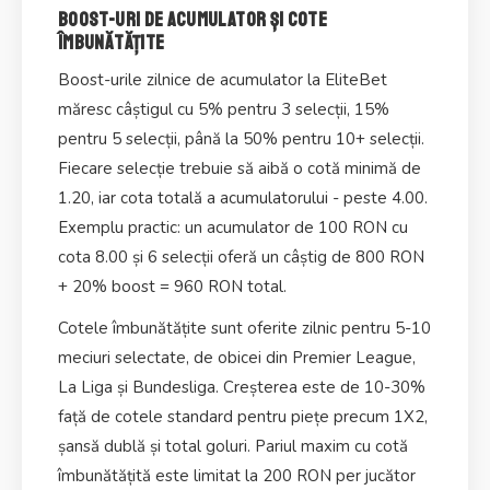
Boost-uri de Acumulator și Cote
Îmbunătățite
Boost-urile zilnice de acumulator la EliteBet
măresc câștigul cu 5% pentru 3 selecții, 15%
pentru 5 selecții, până la 50% pentru 10+ selecții.
Fiecare selecție trebuie să aibă o cotă minimă de
1.20, iar cota totală a acumulatorului - peste 4.00.
Exemplu practic: un acumulator de 100 RON cu
cota 8.00 și 6 selecții oferă un câștig de 800 RON
+ 20% boost = 960 RON total.
Cotele îmbunătățite sunt oferite zilnic pentru 5-10
meciuri selectate, de obicei din Premier League,
La Liga și Bundesliga. Creșterea este de 10-30%
față de cotele standard pentru piețe precum 1X2,
șansă dublă și total goluri. Pariul maxim cu cotă
îmbunătățită este limitat la 200 RON per jucător