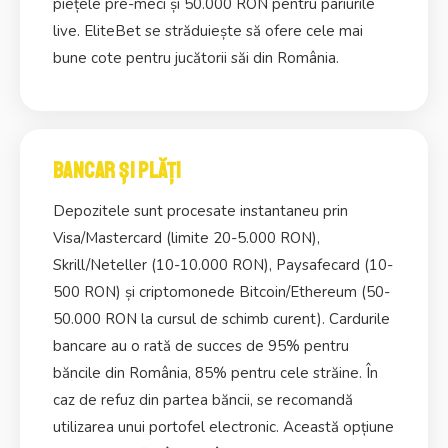
piețele pre-meci și 50.000 RON pentru pariurile
live. EliteBet se străduiește să ofere cele mai
bune cote pentru jucătorii săi din România.
Bancar și Plăți
Depozitele sunt procesate instantaneu prin
Visa/Mastercard (limite 20-5.000 RON),
Skrill/Neteller (10-10.000 RON), Paysafecard (10-
500 RON) și criptomonede Bitcoin/Ethereum (50-
50.000 RON la cursul de schimb curent). Cardurile
bancare au o rată de succes de 95% pentru
băncile din România, 85% pentru cele străine. În
caz de refuz din partea băncii, se recomandă
utilizarea unui portofel electronic. Această opțiune