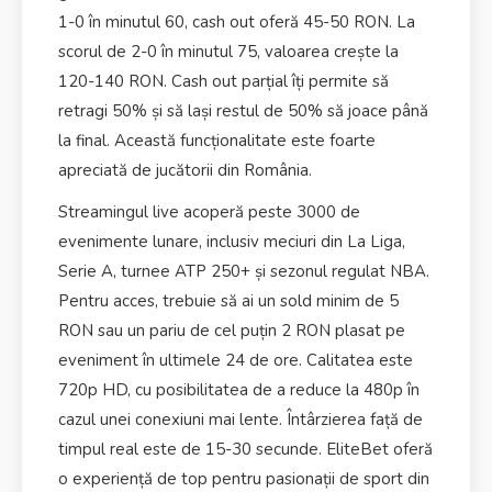
1-0 în minutul 60, cash out oferă 45-50 RON. La
scorul de 2-0 în minutul 75, valoarea crește la
120-140 RON. Cash out parțial îți permite să
retragi 50% și să lași restul de 50% să joace până
la final. Această funcționalitate este foarte
apreciată de jucătorii din România.
Streamingul live acoperă peste 3000 de
evenimente lunare, inclusiv meciuri din La Liga,
Serie A, turnee ATP 250+ și sezonul regulat NBA.
Pentru acces, trebuie să ai un sold minim de 5
RON sau un pariu de cel puțin 2 RON plasat pe
eveniment în ultimele 24 de ore. Calitatea este
720p HD, cu posibilitatea de a reduce la 480p în
cazul unei conexiuni mai lente. Întârzierea față de
timpul real este de 15-30 secunde. EliteBet oferă
o experiență de top pentru pasionații de sport din