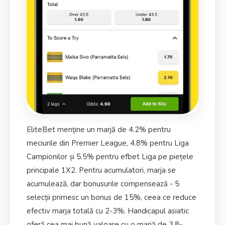
EliteBet menține un marjă de 4.2% pentru
meciurile din Premier League, 4.8% pentru Liga
Campionilor și 5.5% pentru efbet Liga pe piețele
principale 1X2. Pentru acumulatori, marja se
acumulează, dar bonusurile compensează - 5
selecții primesc un bonus de 15%, ceea ce reduce
efectiv marja totală cu 2-3%. Handicapul asiatic
oferă cea mai bună valoare cu o marjă de 3.8-