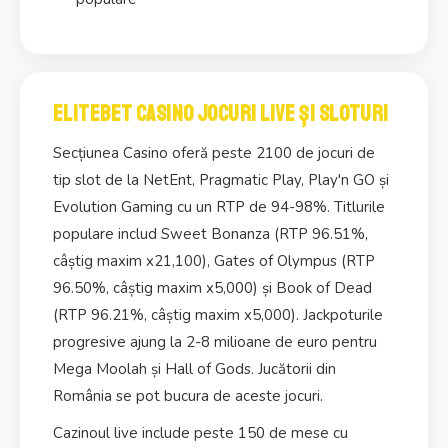
EliteBet Casino Jocuri Live și Sloturi
Secțiunea Casino oferă peste 2100 de jocuri de
tip slot de la NetEnt, Pragmatic Play, Play'n GO și
Evolution Gaming cu un RTP de 94-98%. Titlurile
populare includ Sweet Bonanza (RTP 96.51%,
câștig maxim x21,100), Gates of Olympus (RTP
96.50%, câștig maxim x5,000) și Book of Dead
(RTP 96.21%, câștig maxim x5,000). Jackpoturile
progresive ajung la 2-8 milioane de euro pentru
Mega Moolah și Hall of Gods. Jucătorii din
România se pot bucura de aceste jocuri.
Cazinoul live include peste 150 de mese cu