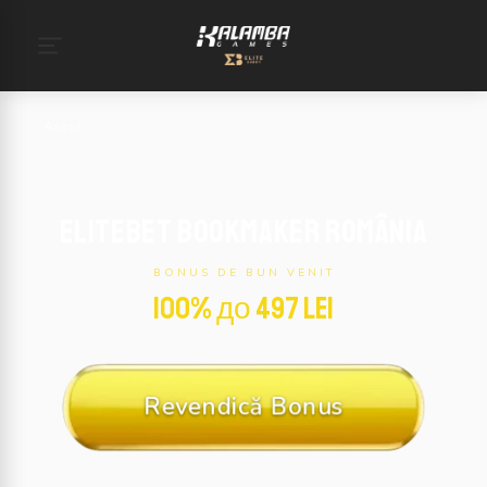
Acasă
EliteBet Bookmaker România
BONUS DE BUN VENIT
100% до 497 lei
Revendică Bonus