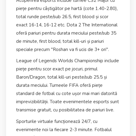
Acoperirea esports include turnee CS2 Major cu
piețe pentru câștigător pe hartă (cote 1.40-2.80),
total runde peste/sub 26.5, first blood și scor
exact 16-14, 16-12 etc. Dota 2 The International
oferă pariuri pentru durata meciului peste/sub 35
de minute, first blood, total kill-uri și pariuri
speciale precum "Roshan va fi ucis de 3+ ori".
League of Legends Worlds Championship include
piețe pentru scor exact pe jocuri, primul
Baron/Dragon, total kill-uri peste/sub 25.5 și
durata meciului. Turneele FIFA oferă piețe
standard de fotbal cu cote ușor mai mari datorită
imprevizibilității. Toate evenimentele esports sunt
transmise gratuit, cu posibilitatea de pariuri live.
Sporturile virtuale funcționează 24/7, cu
evenimente noi la fiecare 2-3 minute. Fotbalul