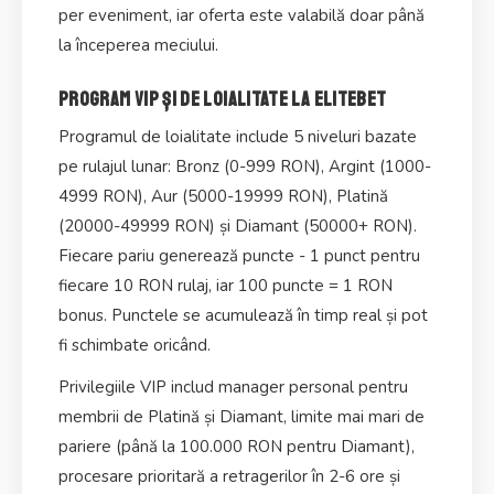
per eveniment, iar oferta este valabilă doar până
la începerea meciului.
Program VIP și de Loialitate la EliteBet
Programul de loialitate include 5 niveluri bazate
pe rulajul lunar: Bronz (0-999 RON), Argint (1000-
4999 RON), Aur (5000-19999 RON), Platină
(20000-49999 RON) și Diamant (50000+ RON).
Fiecare pariu generează puncte - 1 punct pentru
fiecare 10 RON rulaj, iar 100 puncte = 1 RON
bonus. Punctele se acumulează în timp real și pot
fi schimbate oricând.
Privilegiile VIP includ manager personal pentru
membrii de Platină și Diamant, limite mai mari de
pariere (până la 100.000 RON pentru Diamant),
procesare prioritară a retragerilor în 2-6 ore și