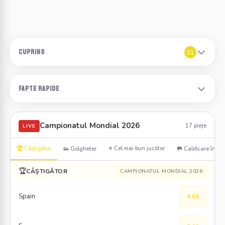
CUPRINS
11
FAPTE RAPIDE
Campionatul Mondial 2026
17 piețe
LIVE
🏆 Câștigător
⭐ Cel mai bun jucător
👟 Golgheter
🥅 Calificare în fin
🏆
CÂȘTIGĂTOR
CAMPIONATUL MONDIAL 2026
Spain
4.50