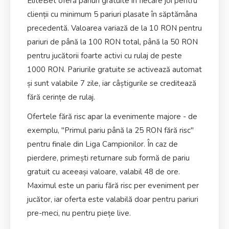
EliteBet oferă pariuri gratuite în fiecare joi pentru
clienții cu minimum 5 pariuri plasate în săptămâna
precedentă. Valoarea variază de la 10 RON pentru
pariuri de până la 100 RON total, până la 50 RON
pentru jucătorii foarte activi cu rulaj de peste
1000 RON. Pariurile gratuite se activează automat
și sunt valabile 7 zile, iar câștigurile se creditează
fără cerințe de rulaj.
Ofertele fără risc apar la evenimente majore - de
exemplu, "Primul pariu până la 25 RON fără risc"
pentru finale din Liga Campionilor. În caz de
pierdere, primești returnare sub formă de pariu
gratuit cu aceeași valoare, valabil 48 de ore.
Maximul este un pariu fără risc per eveniment per
jucător, iar oferta este valabilă doar pentru pariuri
pre-meci, nu pentru piețe live.