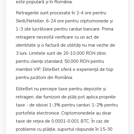
este populară și în România.
Retragerile sunt procesate în 2-4 ore pentru
Skrill/Neteller, 6-24 ore pentru criptomonede și
1-3 zile lucrătoare pentru carduri bancare. Prima
retragere necesită verificare cu un act de
identitate și o factură de utilități nu mai veche de
3 luni. Limitele sunt de 20-10.000 RON zilnic
pentru clienții standard, 50.000 RON pentru
membrii VIP. EliteBet oferă o experiență de top
pentru jucătorii din România.
EliteBet nu percepe taxe pentru depozite și
retrageri, dar furnizorii de plăți pot aplica propriile
taxe - de obicei 1-3% pentru carduri, 1-2% pentru
portofele electronice. Criptomonedele au doar
taxe de rețea de 0.0001-0.001 BTC. În caz de
probleme cu plățile, suportul răspunde în 15-30