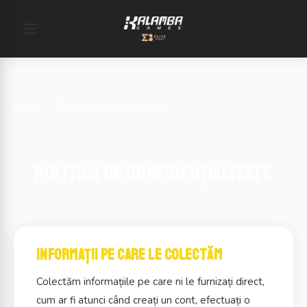
Acasă
›
Politica de confidențialitate
Politica de confidențialitate
Informații pe care le colectăm
Colectăm informațiile pe care ni le furnizați direct,
cum ar fi atunci când creați un cont, efectuați o