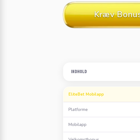
Kræv Bonu
INDHOLD
EliteBet Mobilapp
Platforme
Mobilapp
Velkomstbonus