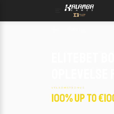
Hjem
›
EliteBet App
EliteBet B
Oplevelse
VELKOMSTBONUS
100% up to €10