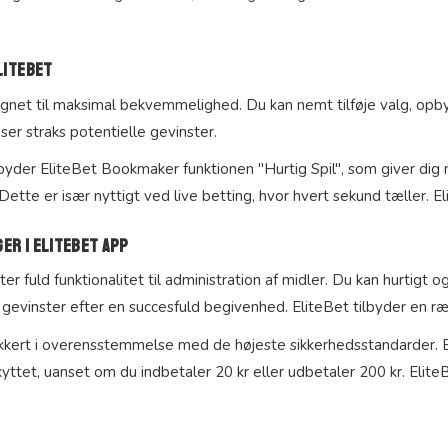
liteBet
ignet til maksimal bekvemmelighed. Du kan nemt tilføje valg, op
ser straks potentielle gevinster.
yder EliteBet Bookmaker funktionen "Hurtig Spil", som giver dig 
tte er især nyttigt ved live betting, hvor hvert sekund tæller. El
er i EliteBet App
 fuld funktionalitet til administration af midler. Du kan hurtigt o
 gevinster efter en succesfuld begivenhed. EliteBet tilbyder en 
ikkert i overensstemmelse med de højeste sikkerhedsstandarder. E
skyttet, uanset om du indbetaler 20 kr eller udbetaler 200 kr. Eli