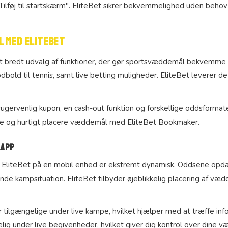
ilføj til startskærm". EliteBet sikrer bekvemmelighed uden behov
l med EliteBet
t bredt udvalg af funktioner, der gør sportsvæddemål bekvemme o
odbold til tennis, samt live betting muligheder. EliteBet leverer
ugervenlig kupon, en cash-out funktion og forskellige oddsformater
ere og hurtigt placere væddemål med EliteBet Bookmaker.
lapp
 EliteBet på en mobil enhed er ekstremt dynamisk. Oddsene opdate
nde kampsituation. EliteBet tilbyder øjeblikkelig placering af vædde
r tilgængelige under live kampe, hvilket hjælper med at træffe in
lig under live begivenheder, hvilket giver dig kontrol over dine v