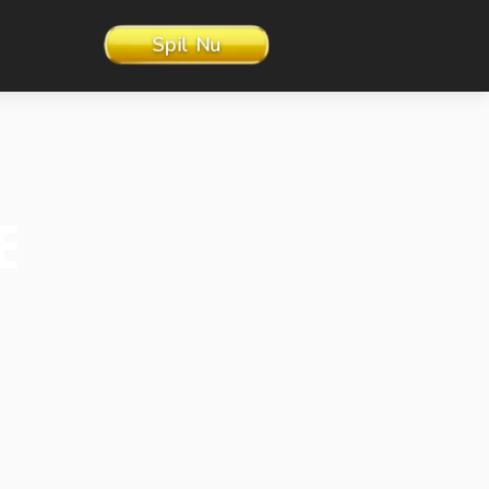
Spil Nu
e