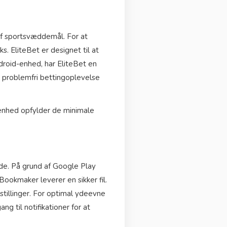
af sportsvæddemål. For at
. EliteBet er designet til at
roid-enhed, har EliteBet en
og problemfri bettingoplevelse
n enhed opfylder de minimale
de. På grund af Google Play
ookmaker leverer en sikker fil.
ndstillinger. For optimal ydeevne
g til notifikationer for at