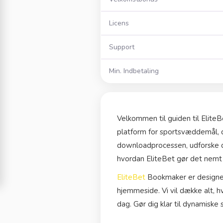
Licens
Support
Min. Indbetaling
Velkommen til guiden til EliteBe
platform for sportsvæddemål, d
downloadprocessen, udforske de
hvordan EliteBet gør det nemt a
EliteBet
Bookmaker er designet 
hjemmeside. Vi vil dække alt, 
dag. Gør dig klar til dynamisk