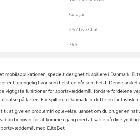
Curaçao
24/7 Live Chat
75 kr
t mobilapplikationen, specielt designet til spillere i Danmark. Elite
er er tilgængelig hvor som helst og når som helst. Denne artikel 
 vigtigste funktioner for sportsvæddemål, forklare fordelene ve
t satse på farten. For spillere i Danmark er dette en fantastisk m
til at give en problemfri oplevelse, uanset om du bruger en nati
hvad du behøver for at komme i gang med at satse på dine yndling
e sportsvæddemål med EliteBet.