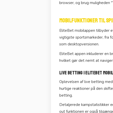
browser, og brug muligheden "T
Mobilfunktioner til Spi
EliteBet mobilappen tilbyder e
vigtigste sportsmarkeder, fra f
som desktopversionen.
EliteBet appen inkluderer en br
hvilket gør det nemt at navig
Live Betting i EliteBet Mobi
Oplevelsen af live betting med
hurtige reaktioner på den skifte
betting.
Detaljerede kampstatistikker e
out funktionen er også tilgænge