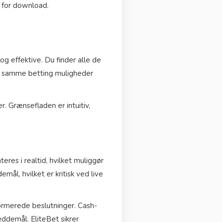
 for download.
g effektive. Du finder alle de
 de samme betting muligheder
. Grænsefladen er intuitiv,
res i realtid, hvilket muliggør
mål, hvilket er kritisk ved live
formerede beslutninger. Cash-
æddemål. EliteBet sikrer