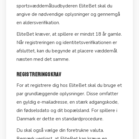
sportsvæddemålsudbyderen EliteBet skal du
angive de nødvendige oplysninger og gennemgå
en aldersverifikation.
EliteBet kræver, at spillere er mindst 18 år gamle.
Når registreringen og identitetsverifikationen er
afsluttet, kan du begynde at placere væddemål
næsten med det samme.
Registreringskrav
For at registrere dig hos EliteBet skal du bruge et
par grundlæggende oplysninger. Disse omfatter
en gyldig e-mailadresse, en stærk adgangskode,
din fødselsdato og dit bopælsland. For spillere i
Danmark er dette en standardprocedure.
Du skal også vælge din foretrukne valuta.
Bemærk venligst, at EliteBet kan kræve en