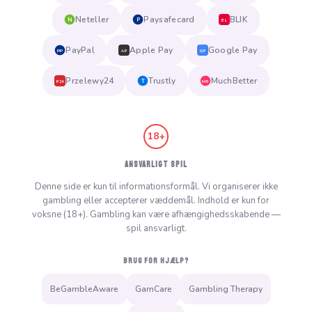
Neteller
Paysafecard
BLIK
N
P
BL
PayPal
Apple Pay
Google Pay
PP
AP
GP
Przelewy24
Trustly
MuchBetter
T
MB
P24
18+
ANSVARLIGT SPIL
Denne side er kun til informationsformål. Vi organiserer ikke
gambling eller accepterer væddemål. Indhold er kun for
voksne (18+). Gambling kan være afhængighedsskabende —
spil ansvarligt.
BRUG FOR HJÆLP?
BeGambleAware
GamCare
Gambling Therapy