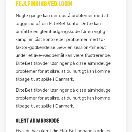
Fejlfinding ved Login
Nogle gange kan der opstå problemer med at
logge ind på din EliteBet konto. Dette kan
omfatte en glemt adgangskode før en vigtig
kamp, en låst konto eller problemer med to-
faktor-godkendelse. Selv en session-timeout
under et live-væddemål kan være frustrerende.
EliteBet tilbyder løsninger på disse almindelige
problemer for at sikre, at du hurtigt kan komme
tilbage til at spille i Danmark.
EliteBet tilbyder løsninger på disse almindelige
problemer for at sikre, at du hurtigt kan komme
tilbage til at spille i Danmark.
Glemt Adgangskode
Hvis du har glemt din EliteBet adgangskode, er