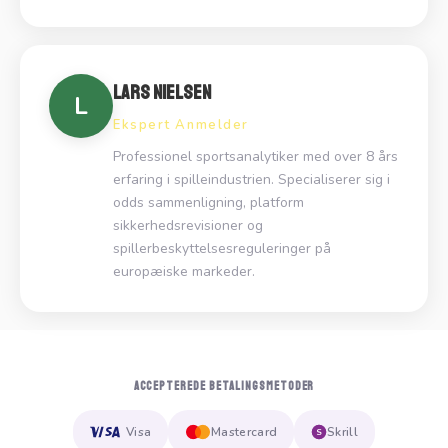
Lars Nielsen
L
Ekspert Anmelder
Professionel sportsanalytiker med over 8 års
erfaring i spilleindustrien. Specialiserer sig i
odds sammenligning, platform
sikkerhedsrevisioner og
spillerbeskyttelsesreguleringer på
europæiske markeder.
ACCEPTEREDE BETALINGSMETODER
Visa
Mastercard
Skrill
S