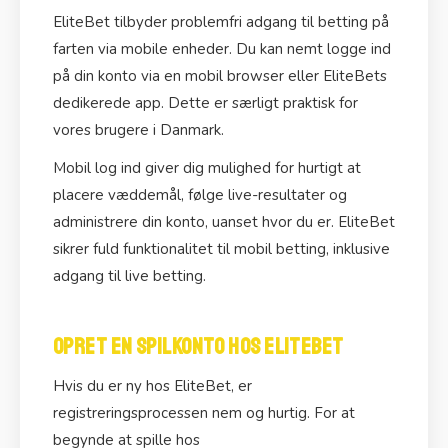
EliteBet tilbyder problemfri adgang til betting på
farten via mobile enheder. Du kan nemt logge ind
på din konto via en mobil browser eller EliteBets
dedikerede app. Dette er særligt praktisk for
vores brugere i Danmark.
Mobil log ind giver dig mulighed for hurtigt at
placere væddemål, følge live-resultater og
administrere din konto, uanset hvor du er. EliteBet
sikrer fuld funktionalitet til mobil betting, inklusive
adgang til live betting.
Opret en Spilkonto hos EliteBet
Hvis du er ny hos EliteBet, er
registreringsprocessen nem og hurtig. For at
begynde at spille hos