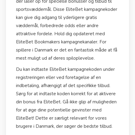
der låser op for specielle bonusser og tilbud til
sportsvæddemål. Disse EliteBet kampagnekoder
kan give dig adgang til yderligere gratis
væddemål, forbedrede odds eller andre
attraktive fordele. Hold dig opdateret med
EliteBet Bookmakers kampagnekanaler. For
spillere i Danmark er det en fantastisk måde at få
mest muligt ud af deres spiloplevelse.
Du kan indtaste EliteBet kampagnekoden under
registreringen eller ved foretagelse af en
indbetaling, afhængigt af det specifikke tilbud.
Sørg for at indtaste koden korrekt for at aktivere
din bonus fra EliteBet. Gå ikke glip af muligheden
for at øge dine potentielle gevinster med
EliteBet! Dette er særligt relevant for vores
brugere i Danmark, der søger de bedste tilbud.