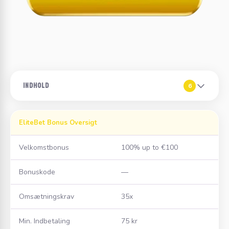
INDHOLD
6
EliteBet Bonus Oversigt
Velkomstbonus
100% up to €100
Bonuskode
—
Omsætningskrav
35x
Min. Indbetaling
75 kr