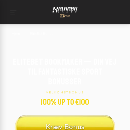
Hjem
›
EliteBet Bonus
EliteBet Bookmaker — Din vej
til fantastiske sport
bonusser
VELKOMSTBONUS
100% up to €100
Kræv Bonus