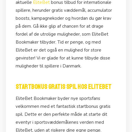
aktuelle
EliteBet
bonus tilbud for internationale
spillere, herunder gratis væddemål, accumulator
boosts, kampagnekoder og hvordan du gør krav
på dem. Gå ikke glip af chancen for at drage
fordel af de utrolige muligheder, som EliteBet
Bookmaker tilbyder. Tid er penge, og med
EliteBet er det også en mulighed for store
gevinster! Vi er glade for at kunne tilbyde disse
muligheder til spillere i Danmark.
Startbonus Gratis Spil hos EliteBet
EliteBet Bookmaker byder nye sportsfans
velkommen med et fantastisk startbonus gratis
spil. Dette er den perfekte måde at starte dit
eventyr i sportsvæddemålenes verden med
EliteBet, uden at risikere dine egne penge.