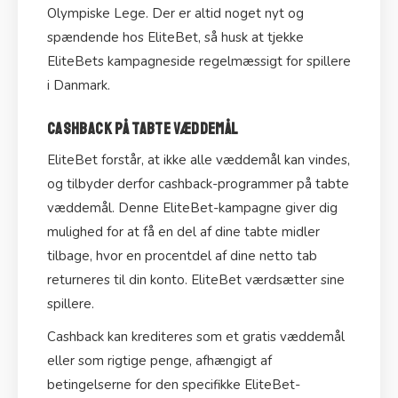
Olympiske Lege. Der er altid noget nyt og
spændende hos EliteBet, så husk at tjekke
EliteBets kampagneside regelmæssigt for spillere
i Danmark.
Cashback på tabte væddemål
EliteBet forstår, at ikke alle væddemål kan vindes,
og tilbyder derfor cashback-programmer på tabte
væddemål. Denne EliteBet-kampagne giver dig
mulighed for at få en del af dine tabte midler
tilbage, hvor en procentdel af dine netto tab
returneres til din konto. EliteBet værdsætter sine
spillere.
Cashback kan krediteres som et gratis væddemål
eller som rigtige penge, afhængigt af
betingelserne for den specifikke EliteBet-