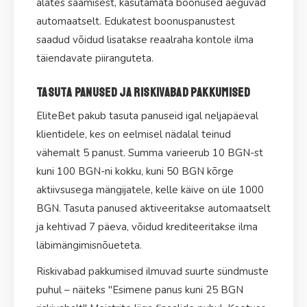
alates saamisest, kasutamata boonused aeguvad
automaatselt. Edukatest boonuspanustest
saadud võidud lisatakse reaalraha kontole ilma
täiendavate piiranguteta.
Tasuta panused ja riskivabad pakkumised
EliteBet pakub tasuta panuseid igal neljapäeval
klientidele, kes on eelmisel nädalal teinud
vähemalt 5 panust. Summa varieerub 10 BGN-st
kuni 100 BGN-ni kokku, kuni 50 BGN kõrge
aktiivsusega mängijatele, kelle käive on üle 1000
BGN. Tasuta panused aktiveeritakse automaatselt
ja kehtivad 7 päeva, võidud krediteeritakse ilma
läbimängimisnõueteta.
Riskivabad pakkumised ilmuvad suurte sündmuste
puhul – näiteks "Esimene panus kuni 25 BGN