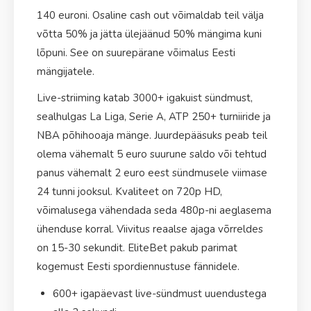
140 euroni. Osaline cash out võimaldab teil välja
võtta 50% ja jätta ülejäänud 50% mängima kuni
lõpuni. See on suurepärane võimalus Eesti
mängijatele.
Live-striiming katab 3000+ igakuist sündmust,
sealhulgas La Liga, Serie A, ATP 250+ turniiride ja
NBA põhihooaja mänge. Juurdepääsuks peab teil
olema vähemalt 5 euro suurune saldo või tehtud
panus vähemalt 2 euro eest sündmusele viimase
24 tunni jooksul. Kvaliteet on 720p HD,
võimalusega vähendada seda 480p-ni aeglasema
ühenduse korral. Viivitus reaalse ajaga võrreldes
on 15-30 sekundit. EliteBet pakub parimat
kogemust Eesti spordiennustuse fännidele.
600+ igapäevast live-sündmust uuendustega