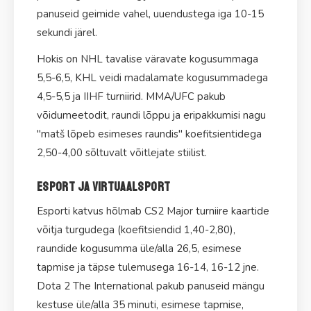
panuseid geimide vahel, uuendustega iga 10-15
sekundi järel.
Hokis on NHL tavalise väravate kogusummaga
5,5-6,5, KHL veidi madalamate kogusummadega
4,5-5,5 ja IIHF turniirid. MMA/UFC pakub
võidumeetodit, raundi lõppu ja eripakkumisi nagu
"matš lõpeb esimeses raundis" koefitsientidega
2,50-4,00 sõltuvalt võitlejate stiilist.
Esport ja virtuaalsport
Esporti katvus hõlmab CS2 Major turniire kaartide
võitja turgudega (koefitsiendid 1,40-2,80),
raundide kogusumma üle/alla 26,5, esimese
tapmise ja täpse tulemusega 16-14, 16-12 jne.
Dota 2 The International pakub panuseid mängu
kestuse üle/alla 35 minuti, esimese tapmise,