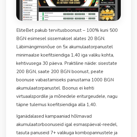
EliteBet pakub tervitusboonust – 100% kuni 500
BGN esimesel sissemaksel alates 20 BGN.
Läbimängimisnõue on 5x akumulaatorpanustel
minimaalse koefitsiendiga 1,40 iga valiku kohta,
kehtivusega 30 päeva. Praktiline näide: sisestate
200 BGN, saate 200 BGN boonust, peate
boonuse vabastamiseks panustama 1000 BGN
akumulaatorpanustel. Boonus ei kehti
virtuaalspordile ja mõnedele eriturgeudele, nagu
täpne tulemus koefitsiendiga alla 1,40.
Iganädalased kampaaniad hõlmavad
akumulaatorboonuseid igal esmaspäeval-reedel,
tasuta panuseid 7+ valikuga kombopannustele ja