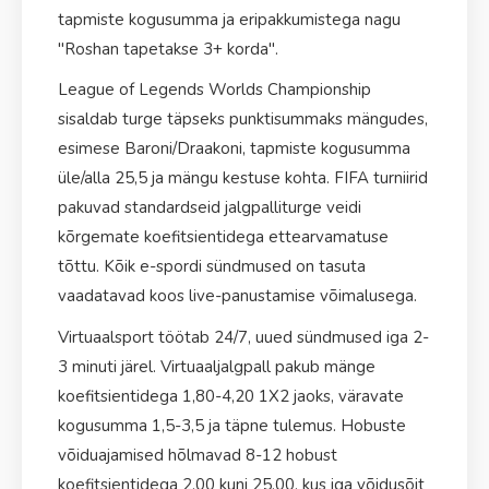
tapmiste kogusumma ja eripakkumistega nagu
"Roshan tapetakse 3+ korda".
League of Legends Worlds Championship
sisaldab turge täpseks punktisummaks mängudes,
esimese Baroni/Draakoni, tapmiste kogusumma
üle/alla 25,5 ja mängu kestuse kohta. FIFA turniirid
pakuvad standardseid jalgpalliturge veidi
kõrgemate koefitsientidega ettearvamatuse
tõttu. Kõik e-spordi sündmused on tasuta
vaadatavad koos live-panustamise võimalusega.
Virtuaalsport töötab 24/7, uued sündmused iga 2-
3 minuti järel. Virtuaaljalgpall pakub mänge
koefitsientidega 1,80-4,20 1X2 jaoks, väravate
kogusumma 1,5-3,5 ja täpne tulemus. Hobuste
võiduajamised hõlmavad 8-12 hobust
koefitsientidega 2,00 kuni 25,00, kus iga võidusõit