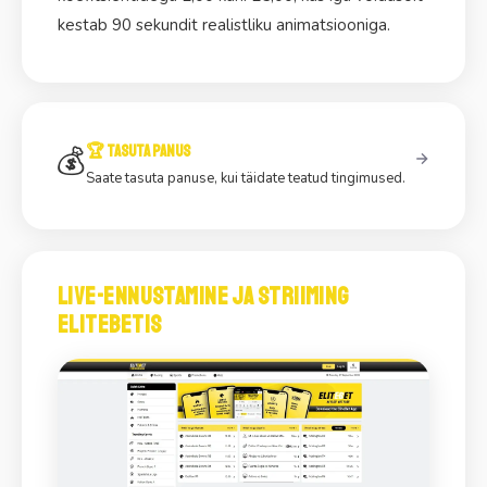
kestab 90 sekundit realistliku animatsiooniga.
💰
🏆 Tasuta panus
Saate tasuta panuse, kui täidate teatud tingimused.
Live-ennustamine ja striiming
EliteBetis