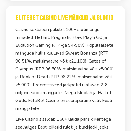
EliteBet Casino Live Mängud ja Slotid
Casino sektsioon pakub 2100+ slotimängu
firmadelt NetEnt, Pragmatic Play, Play'n GO ja
Evolution Gaming RTP-ga 94-98%. Populaarsete
mängude hulka kuuluvad Sweet Bonanza (RTP
96.51%, maksimaalne võit x21,100), Gates of
Olympus (RTP 96.50%, maksimaalne võit x5,000)
ja Book of Dead (RTP 96.21%, maksimaalne võit
x5,000). Progressiivsed jackpotid ulatuvad 2-8
miljoni euroni mängudes Mega Moolah ja Hall of
Gods. EliteBet Casino on suurepärane valik Eesti
mängijatele.
Live Casino sisaldab 150+ lauda päris diileritega,
sealhulgas Eesti diilerid ruleti ja blackjacki jaoks