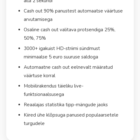
alla 2 sekundi
Cash out 90% panustest automaatse väärtuse
arvutamisega
Osaline cash out valitava protsendiga 25%,
50%, 75%
3000+ igakuist HD-striimi sündmust
minimaalse 5 euro suuruse saldoga
Automaatne cash out eelnevalt määratud
väärtuse korral
Mobiilirakendus täieliku live-
funktsionaalsusega
Reaalajas statistika tipp-mängude jaoks
Kiired ühe klõpsuga panused populaarsetele
turgudele