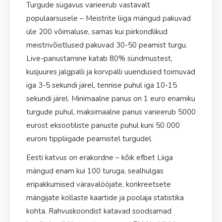
Turgude sügavus varieerub vastavalt
populaarsusele – Meistrite liiga mängud pakuvad
üle 200 võimaluse, samas kui piirkondlikud
meistrivõistlused pakuvad 30-50 peamist turgu.
Live-panustamine katab 80% sündmustest,
kusjuures jalgpalli ja korvpalli uuendused toimuvad
iga 3-5 sekundi järel, tennise puhul iga 10-15
sekundi järel. Minimaalne panus on 1 euro enamiku
turgude puhul, maksimaalne panus varieerub 5000
eurost eksootiliste panuste puhul kuni 50 000
euroni tippliigade peamistel turgudel.
Eesti katvus on erakordne – kõik efbet Liiga
mängud enam kui 100 turuga, sealhulgas
eripakkumised väravalööjate, konkreetsete
mängijate kollaste kaartide ja poolaja statistika
kohta. Rahvuskoondist katavad soodsamad