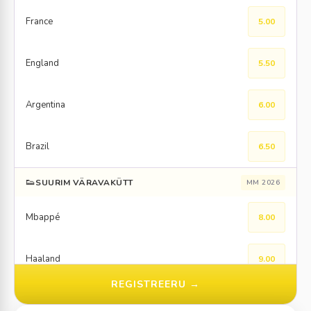
France
5.00
England
5.50
Argentina
6.00
Brazil
6.50
👟
SUURIM VÄRAVAKÜTT
MM 2026
Mbappé
8.00
Haaland
9.00
REGISTREERU →
Kane
10.0