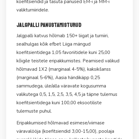
koefitsiendid ja tasuta panused EM-i ja MM-i
valikturniiridele.
Jalgpalli panustamisturud
Jalgpalli katvus hõlmab 150+ liigat ja turniiri,
sealhulgas kõik efbet Liiga mängud
koefitsientidega 1,05 favoriitidele kuni 25,00
kõigile teistele eripakkumistes. Peamised valikud
hõlmavad 1X2 (marginaal 4-5%), kaksikšanss
(marginaal 5-6%), Aasia händikäpp 0,25
sammudega, üle/alla väravate kogusumma
valikutega 0,5, 1,5, 2,5, 3,5, 4,5 ja täpne tulemus
koefitsientidega kuni 100,00 eksootiliste
tulemuste puhul.
Eripakkumised hõlmavad esimese/viimase
väravalööja (koefitsiendid 3,00-15,00), poolaja