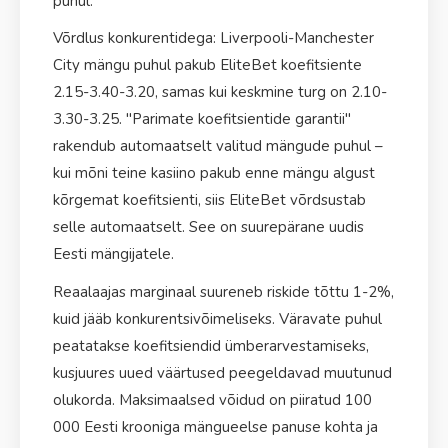
puhul.
Võrdlus konkurentidega: Liverpooli-Manchester
City mängu puhul pakub EliteBet koefitsiente
2.15-3.40-3.20, samas kui keskmine turg on 2.10-
3.30-3.25. "Parimate koefitsientide garantii"
rakendub automaatselt valitud mängude puhul –
kui mõni teine ​​kasiino pakub enne mängu algust
kõrgemat koefitsienti, siis EliteBet võrdsustab
selle automaatselt. See on suurepärane uudis
Eesti mängijatele.
Reaalaajas marginaal suureneb riskide tõttu 1-2%,
kuid jääb konkurentsivõimeliseks. Väravate puhul
peatatakse koefitsiendid ümberarvestamiseks,
kusjuures uued väärtused peegeldavad muutunud
olukorda. Maksimaalsed võidud on piiratud 100
000 Eesti krooniga mängueelse panuse kohta ja