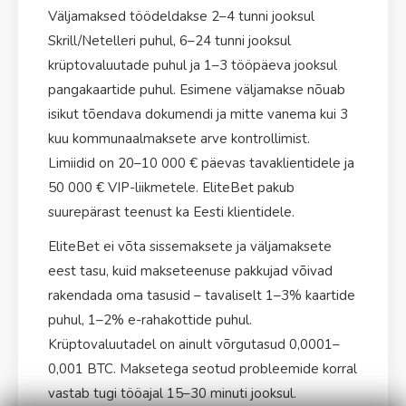
Väljamaksed töödeldakse 2–4 tunni jooksul
Skrill/Netelleri puhul, 6–24 tunni jooksul
krüptovaluutade puhul ja 1–3 tööpäeva jooksul
pangakaartide puhul. Esimene väljamakse nõuab
isikut tõendava dokumendi ja mitte vanema kui 3
kuu kommunaalmaksete arve kontrollimist.
Limiidid on 20–10 000 € päevas tavaklientidele ja
50 000 € VIP-liikmetele. EliteBet pakub
suurepärast teenust ka Eesti klientidele.
EliteBet ei võta sissemaksete ja väljamaksete
eest tasu, kuid makseteenuse pakkujad võivad
rakendada oma tasusid – tavaliselt 1–3% kaartide
puhul, 1–2% e-rahakottide puhul.
Krüptovaluutadel on ainult võrgutasud 0,0001–
0,001 BTC. Maksetega seotud probleemide korral
vastab tugi tööajal 15–30 minuti jooksul.