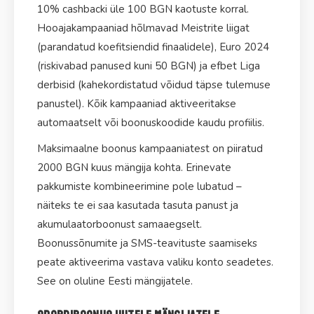
10% cashbacki üle 100 BGN kaotuste korral.
Hooajakampaaniad hõlmavad Meistrite liigat
(parandatud koefitsiendid finaalidele), Euro 2024
(riskivabad panused kuni 50 BGN) ja efbet Liga
derbisid (kahekordistatud võidud täpse tulemuse
panustel). Kõik kampaaniad aktiveeritakse
automaatselt või boonuskoodide kaudu profiilis.
Maksimaalne boonus kampaaniatest on piiratud
2000 BGN kuus mängija kohta. Erinevate
pakkumiste kombineerimine pole lubatud –
näiteks te ei saa kasutada tasuta panust ja
akumulaatorboonust samaaegselt.
Boonussõnumite ja SMS-teavituste saamiseks
peate aktiveerima vastava valiku konto seadetes.
See on oluline Eesti mängijatele.