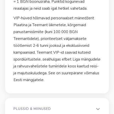
= 1 BGN boonusraha. Punktid kogunevad
reaalajas ja neid saab igal hetkel vahetada.
VIP-hüved hõlmavad personaalset mänedžerit
Plaatina ja Teemant liikmetele, kõrgemaid
panustamislimiite (kuni 100 000 BGN
Teemantidele), prioriteetset väljamaksete
töötlemist 2-6 tunni jooksul ja eksklusiivseid
kampaaniaid. Teemant VIP-id saavad kutseid
spordiüritustele, sealhulgas efbet Liga mängudele
ja rahvusvahelistele turniiridele koos kaetud reisi-
ja majutuskuludega. See on suurepärane võimalus
Eesti mängijatele.
PLUSSID & MIINUSED