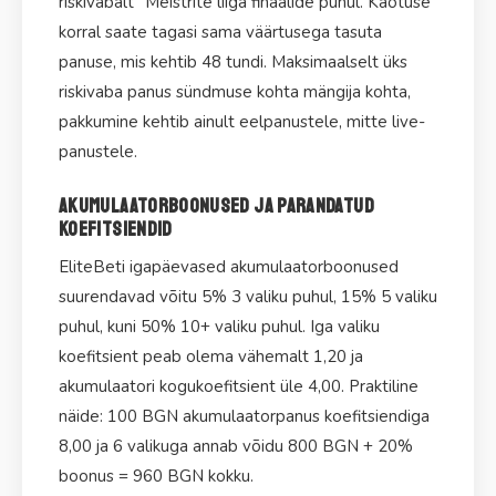
riskivabalt" Meistrite liiga finaalide puhul. Kaotuse
korral saate tagasi sama väärtusega tasuta
panuse, mis kehtib 48 tundi. Maksimaalselt üks
riskivaba panus sündmuse kohta mängija kohta,
pakkumine kehtib ainult eelpanustele, mitte live-
panustele.
Akumulaatorboonused ja parandatud
koefitsiendid
EliteBeti igapäevased akumulaatorboonused
suurendavad võitu 5% 3 valiku puhul, 15% 5 valiku
puhul, kuni 50% 10+ valiku puhul. Iga valiku
koefitsient peab olema vähemalt 1,20 ja
akumulaatori kogukoefitsient üle 4,00. Praktiline
näide: 100 BGN akumulaatorpanus koefitsiendiga
8,00 ja 6 valikuga annab võidu 800 BGN + 20%
boonus = 960 BGN kokku.