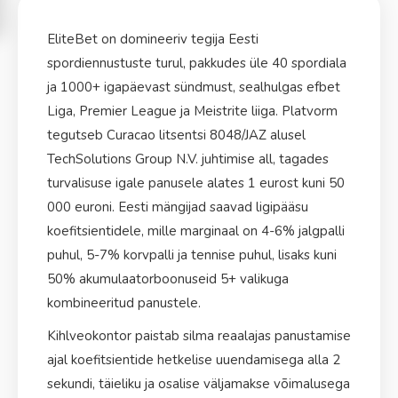
EliteBet on domineeriv tegija Eesti
Vinícius
12.0
spordiennustuste turul, pakkudes üle 40 spordiala
⭐
ja 1000+ igapäevast sündmust, sealhulgas efbet
PARIM MÄNGIJA
MM 2026
Liga, Premier League ja Meistrite liiga. Platvorm
Bellingham
7.00
tegutseb Curacao litsentsi 8048/JAZ alusel
TechSolutions Group N.V. juhtimise all, tagades
turvalisuse igale panusele alates 1 eurost kuni 50
Mbappé
7.50
000 euroni. Eesti mängijad saavad ligipääsu
koefitsientidele, mille marginaal on 4-6% jalgpalli
Yamal
8.00
puhul, 5-7% korvpalli ja tennise puhul, lisaks kuni
50% akumulaatorboonuseid 5+ valikuga
Vinícius
10.0
kombineeritud panustele.
Kihlveokontor paistab silma reaalajas panustamise
🥅
FINAALI PÄÄS
MM 2026
ajal koefitsientide hetkelise uuendamisega alla 2
Spain
2.50
sekundi, täieliku ja osalise väljamakse võimalusega