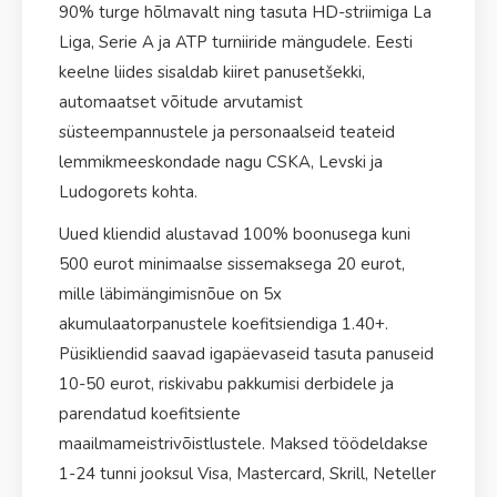
90% turge hõlmavalt ning tasuta HD-striimiga La
Liga, Serie A ja ATP turniiride mängudele. Eesti
France
2.75
keelne liides sisaldab kiiret panusetšekki,
automaatset võitude arvutamist
England
3.00
süsteempannustele ja personaalseid teateid
lemmikmeeskondade nagu CSKA, Levski ja
Brazil
3.25
Ludogorets kohta.
Uued kliendid alustavad 100% boonusega kuni
500 eurot minimaalse sissemaksega 20 eurot,
mille läbimängimisnõue on 5x
akumulaatorpanustele koefitsiendiga 1.40+.
Püsikliendid saavad igapäevaseid tasuta panuseid
10-50 eurot, riskivabu pakkumisi derbidele ja
parendatud koefitsiente
maailmameistrivõistlustele. Maksed töödeldakse
1-24 tunni jooksul Visa, Mastercard, Skrill, Neteller