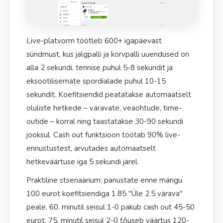
Live-platvorm töötleb 600+ igapäevast
sündmust, kus jalgpalli ja korvpalli uuendused on
alla 2 sekundi, tennise puhul 5-8 sekundit ja
eksootilisemate spordialade puhul 10-15
sekundit. Koefitsiendid peatatakse automaatselt
oluliste hetkede – väravate, veaohtude, time-
outide – korral ning taastatakse 30-90 sekundi
jooksul. Cash out funktsioon töötab 90% live-
ennustustest, arvutades automaatselt
hetkeväärtuse iga 5 sekundi järel.
Praktiline stsenaarium: panustate enne mängu
100 eurot koefitsiendiga 1.85 "Üle 2.5 värava"
peale. 60. minutil seisul 1-0 pakub cash out 45-50
eurot. 75. minutil seisul 2-0 tõuseb väärtus 120-