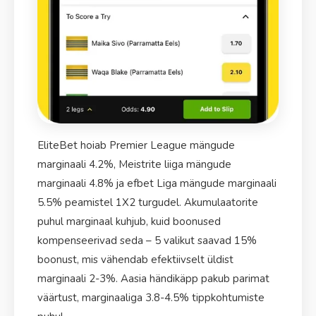
EliteBet hoiab Premier League mängude
marginaali 4.2%, Meistrite liiga mängude
marginaali 4.8% ja efbet Liga mängude marginaali
5.5% peamistel 1X2 turgudel. Akumulaatorite
puhul marginaal kuhjub, kuid boonused
kompenseerivad seda – 5 valikut saavad 15%
boonust, mis vähendab efektiivselt üldist
marginaali 2-3%. Aasia händikäpp pakub parimat
väärtust, marginaaliga 3.8-4.5% tippkohtumiste