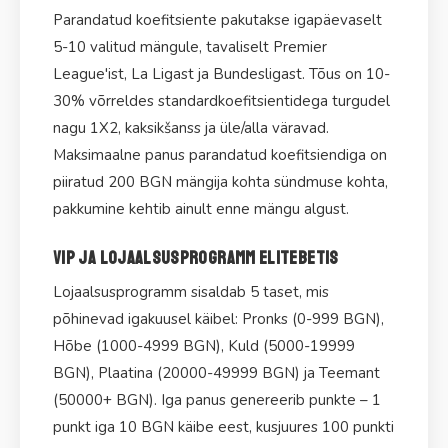
Parandatud koefitsiente pakutakse igapäevaselt
5-10 valitud mängule, tavaliselt Premier
League'ist, La Ligast ja Bundesligast. Tõus on 10-
30% võrreldes standardkoefitsientidega turgudel
nagu 1X2, kaksikšanss ja üle/alla väravad.
Maksimaalne panus parandatud koefitsiendiga on
piiratud 200 BGN mängija kohta sündmuse kohta,
pakkumine kehtib ainult enne mängu algust.
VIP ja lojaalsusprogramm EliteBetis
Lojaalsusprogramm sisaldab 5 taset, mis
põhinevad igakuusel käibel: Pronks (0-999 BGN),
Hõbe (1000-4999 BGN), Kuld (5000-19999
BGN), Plaatina (20000-49999 BGN) ja Teemant
(50000+ BGN). Iga panus genereerib punkte – 1
punkt iga 10 BGN käibe eest, kusjuures 100 punkti