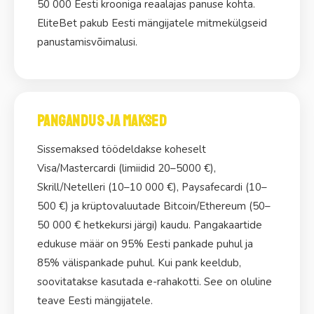
50 000 Eesti krooniga reaalajas panuse kohta.
EliteBet pakub Eesti mängijatele mitmekülgseid
panustamisvõimalusi.
Pangandus ja maksed
Sissemaksed töödeldakse koheselt
Visa/Mastercardi (limiidid 20–5000 €),
Skrill/Netelleri (10–10 000 €), Paysafecardi (10–
500 €) ja krüptovaluutade Bitcoin/Ethereum (50–
50 000 € hetkekursi järgi) kaudu. Pangakaartide
edukuse määr on 95% Eesti pankade puhul ja
85% välispankade puhul. Kui pank keeldub,
soovitatakse kasutada e-rahakotti. See on oluline
teave Eesti mängijatele.