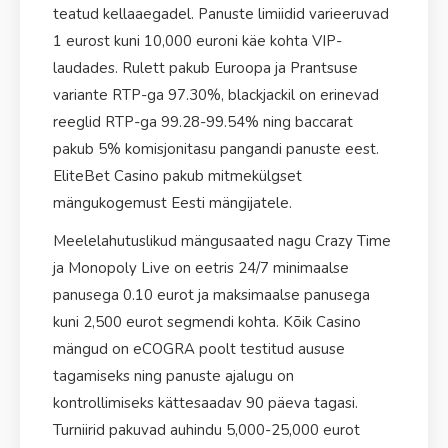
teatud kellaaegadel. Panuste limiidid varieeruvad
1 eurost kuni 10,000 euroni käe kohta VIP-
laudades. Rulett pakub Euroopa ja Prantsuse
variante RTP-ga 97.30%, blackjackil on erinevad
reeglid RTP-ga 99.28-99.54% ning baccarat
pakub 5% komisjonitasu pangandi panuste eest.
EliteBet Casino pakub mitmekülgset
mängukogemust Eesti mängijatele.
Meelelahutuslikud mängusaated nagu Crazy Time
ja Monopoly Live on eetris 24/7 minimaalse
panusega 0.10 eurot ja maksimaalse panusega
kuni 2,500 eurot segmendi kohta. Kõik Casino
mängud on eCOGRA poolt testitud aususe
tagamiseks ning panuste ajalugu on
kontrollimiseks kättesaadav 90 päeva tagasi.
Turniirid pakuvad auhindu 5,000-25,000 eurot