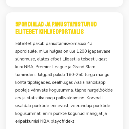
PLUSSID
Rikkalik valik spordisündmusi ja turge
Spordialad ja panustamisturud
Konkurentsivõimelised koefitsiendid juhtivatele
EliteBet Kihlveoportaalis
liigadele
Cash Out funktsioon, sealhulgas osaline
EliteBet pakub panustamisvõimalusi 43
Kiired väljamaksed ja erinevad meetodid
spordialale, mille hulgas on üle 1200 igapäevase
sündmuse, alates efbet Liigast ja teisest liigast
kuni NBA, Premier League ja Grand Slam
MIINUSED
turniirideni. Jalgpall pakub 180-250 turgu mängu
Piiratud võimalused telefoni teel ühendust võtta
kohta tippliigades, sealhulgas Aasia händikäpp,
poolaja väravate kogusumma, täpne nurgalöökide
Boonuse läbimängimisnõuded
arv ja statistika nagu pallivaldamine. Korvpall
Mõned spordialad on vähemate turgudega
sisaldab punktide erinevust, veerandaja punktide
kogusummat, enim punkte kogunud mängijat ja
eripakkumisi NBA playoffideks.