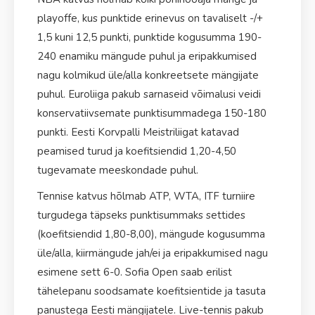
playoffe, kus punktide erinevus on tavaliselt -/+
1,5 kuni 12,5 punkti, punktide kogusumma 190-
240 enamiku mängude puhul ja eripakkumised
nagu kolmikud üle/alla konkreetsete mängijate
puhul. Euroliiga pakub sarnaseid võimalusi veidi
konservatiivsemate punktisummadega 150-180
punkti. Eesti Korvpalli Meistriliigat katavad
peamised turud ja koefitsiendid 1,20-4,50
tugevamate meeskondade puhul.
Tennise katvus hõlmab ATP, WTA, ITF turniire
turgudega täpseks punktisummaks settides
(koefitsiendid 1,80-8,00), mängude kogusumma
üle/alla, kiirmängude jah/ei ja eripakkumised nagu
esimene sett 6-0. Sofia Open saab erilist
tähelepanu soodsamate koefitsientide ja tasuta
panustega Eesti mängijatele. Live-tennis pakub