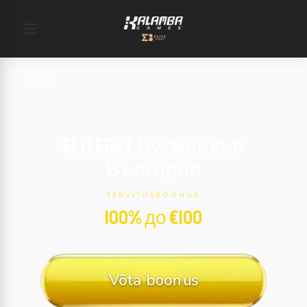
Avaleht
EliteBet Букмейкър
България
TERVITUSBOONUS
100% до €100
Võta boonus