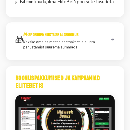
ja Bitcoin kaudu, ilma EliteBet'i poolsete tasudeta.
🎁 Spordiennustuse Algboonus
🎁
Kakske oma esimest sissemakset ja alusta
panustamist suurema summaga.
Boonuspakkumised ja kampaaniad
EliteBetis