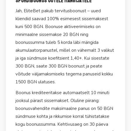
Spordiboonus uutele mängijatele
Jah, EliteBet pakub tervitusboonust – uued
kliendid saavad 100% esimesest sissemaksest
kuni 500 BGN. Boonuse aktiveerimiseks on
minimaalne sissemakse 20 BGN ning
boonussumma tuleb 5 korda läbi mängida
akumulaatorpanustel, millel on vähemalt 3 valikut
ja iga sündmuse koefitsient 1,40+. Kui sisestate
300 BGN, saate 300 BGN boonust ja peate
võitude väljamaksmiseks tegema panuseid kokku
1500 BGN ulatuses.
Boonus krediteeritakse automaatselt 10 minuti
jooksul pärast sissemakset. Oluline piirang:
boonusvahendite maksimaalne panus on 50 BGN
sündmuse kohta ja rikkumise korral tühistatakse
kogu boonussumma. Kehtivusaeg on 30 päeva