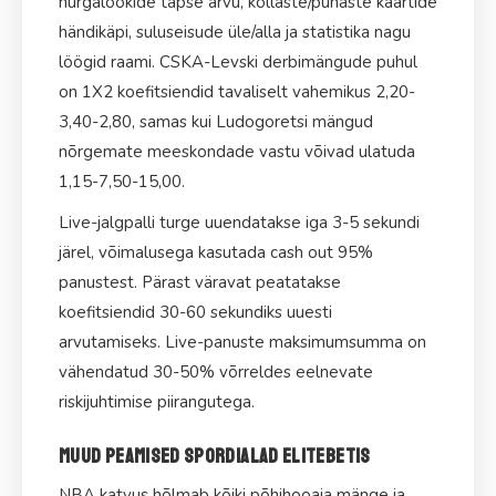
nurgalöökide täpse arvu, kollaste/punaste kaartide
händikäpi, suluseisude üle/alla ja statistika nagu
löögid raami. CSKA-Levski derbimängude puhul
on 1X2 koefitsiendid tavaliselt vahemikus 2,20-
3,40-2,80, samas kui Ludogoretsi mängud
nõrgemate meeskondade vastu võivad ulatuda
1,15-7,50-15,00.
Live-jalgpalli turge uuendatakse iga 3-5 sekundi
järel, võimalusega kasutada cash out 95%
panustest. Pärast väravat peatatakse
koefitsiendid 30-60 sekundiks uuesti
arvutamiseks. Live-panuste maksimumsumma on
vähendatud 30-50% võrreldes eelnevate
riskijuhtimise piirangutega.
Muud peamised spordialad EliteBetis
NBA katvus hõlmab kõiki põhihooaja mänge ja