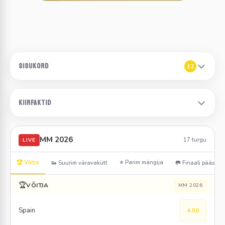
SISUKORD
12
KIIRFAKTID
MM 2026
17 turgu
LIVE
🏆 Võitja
⭐ Parim mängija
👟 Suurim väravakütt
🥅 Finaali pääs
🏆
VÕITJA
MM 2026
Spain
4.50