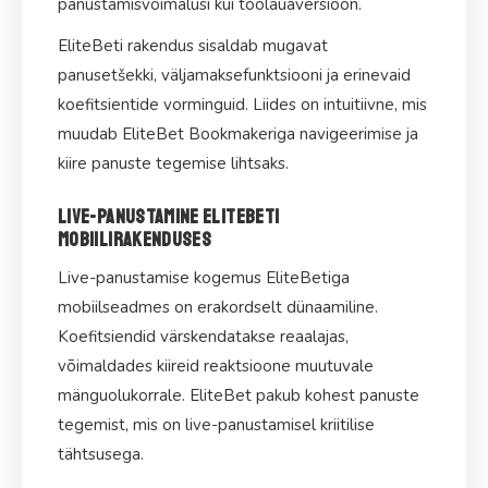
panustamisvõimalusi kui töölauaversioon.
EliteBeti rakendus sisaldab mugavat
panusetšekki, väljamaksefunktsiooni ja erinevaid
koefitsientide vorminguid. Liides on intuitiivne, mis
muudab EliteBet Bookmakeriga navigeerimise ja
kiire panuste tegemise lihtsaks.
Live-panustamine EliteBeti
mobiilirakenduses
Live-panustamise kogemus EliteBetiga
mobiilseadmes on erakordselt dünaamiline.
Koefitsiendid värskendatakse reaalajas,
võimaldades kiireid reaktsioone muutuvale
mänguolukorrale. EliteBet pakub kohest panuste
tegemist, mis on live-panustamisel kriitilise
tähtsusega.