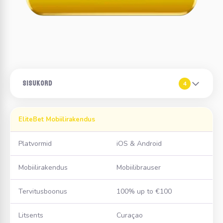
SISUKORD
4
EliteBet Mobiilirakendus
Platvormid
iOS & Android
Mobiilirakendus
Mobiilibrauser
Tervitusboonus
100% up to €100
Litsents
Curaçao