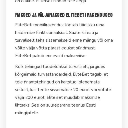
on oluline. EliteBet hindab teie aega.
Maksed ja väljamaksed EliteBeti rakenduses
EliteBeti mobiilirakendus toetab täielikku raha
haldamise funktsionaalsust. Saate kiiresti ja
turvaliselt teha sissemakseid enne mängu või oma
võite välja võtta pärast edukat sündmust.
EliteBet pakub erinevaid makseviise.
Kõik tehingud töödeldakse turvaliselt, järgides
kõrgeimaid turvastandardeid. EliteBet tagab, et
teie finantstehingud on kaitstud, olenemata
sellest, kas teete sissemakse 20 eurot või võtate
välja 200 eurot. EliteBet muudab maksmise
lihtsaks. See on suurepärane teenus Eesti
mängijatele.