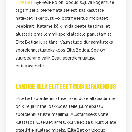
EliteBet
Букмейкър on loodud sujuva kogemuse
tagamiseks, olenemata sellest, kas kasutate
natiivset rakendust või optimeeritud mobiilset
veebisaiti. Katame kõik, mida peate teadma, et
alustada oma lemmikspordialadele panustamist
EliteBetiga juba täna. Valmistuge dünaamilisteks
spordiennustusteks koos EliteBetiga. See on
suurepärane valik Eesti spordiennustuse
entusiastidele.
Laadige alla EliteBet mobiilirakendus
EliteBet spordiennustuse rakenduse allalaadimine
on kiire ja lihtne, pakkudes teile juurdepääsu
spordiennustuste maailma. Alustamiseks võite
külastada EliteBet ametlikku veebisaiti, kust leiate
otselinke allalaadimiseks. EliteBet on loodud