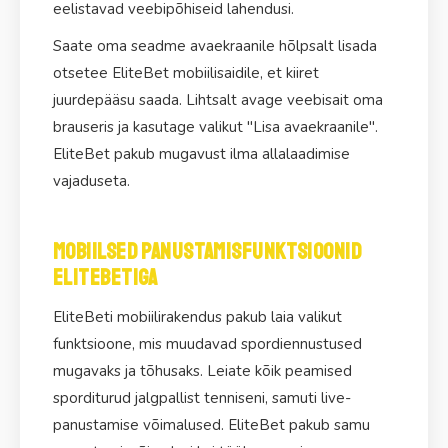
eelistavad veebipõhiseid lahendusi.
Saate oma seadme avaekraanile hõlpsalt lisada
otsetee EliteBet mobiilisaidile, et kiiret
juurdepääsu saada. Lihtsalt avage veebisait oma
brauseris ja kasutage valikut "Lisa avaekraanile".
EliteBet pakub mugavust ilma allalaadimise
vajaduseta.
Mobiilsed panustamisfunktsioonid
EliteBetiga
EliteBeti mobiilirakendus pakub laia valikut
funktsioone, mis muudavad spordiennustused
mugavaks ja tõhusaks. Leiate kõik peamised
sporditurud jalgpallist tenniseni, samuti live-
panustamise võimalused. EliteBet pakub samu