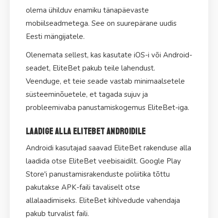
olema ühilduv enamiku tänapäevaste
mobiilseadmetega. See on suurepärane uudis
Eesti mängijatele.
Olenemata sellest, kas kasutate iOS-i või Android-
seadet, EliteBet pakub teile lahendust.
Veenduge, et teie seade vastab minimaalsetele
süsteeminõuetele, et tagada sujuv ja
probleemivaba panustamiskogemus EliteBet-iga.
Laadige alla EliteBet Androidile
Androidi kasutajad saavad EliteBet rakenduse alla
laadida otse EliteBet veebisaidilt. Google Play
Store'i panustamisrakenduste poliitika tõttu
pakutakse APK-faili tavaliselt otse
allalaadimiseks. EliteBet kihlvedude vahendaja
pakub turvalist faili.