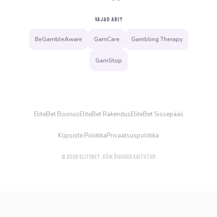
VAJAD ABI?
BeGambleAware
GamCare
Gambling Therapy
GamStop
EliteBet Boonus
EliteBet Rakendus
EliteBet Sissepääs
Küpsiste Poliitika
Privaatsuspoliitika
© 2026 EliteBet. Kõik õigused kaitstud