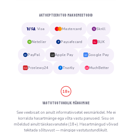
AKTSEPTEERITUD MAKSEMEETODID
Visa
Mastercard
Skrill
S
Neteller
Paysafecard
BLIK
N
P
BL
PayPal
Apple Pay
Google Pay
PP
AP
GP
Przelewy24
Trustly
MuchBetter
T
MB
P24
18+
VASTUTUSTUNDLIK MÄNGIMINE
See veebisait on ainult informatiivsetel eesmärkidel. Me ei
korralda hasartmänge ega võta vastu panuseid. Sisu on
mõeldud ainult täiskasvanutele (18+). Hasartmängud võivad
tekitada sõltuvust — mängige vastutustundlikult.