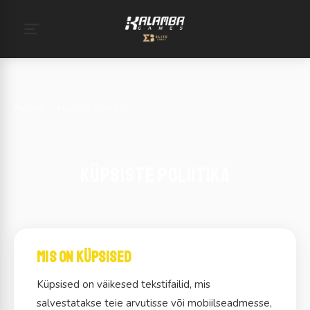
Avaleht
›
Küpsiste Poliitika
Küpsiste Poliitika
Mis on küpsised
Küpsised on väikesed tekstifailid, mis
salvestatakse teie arvutisse või mobiilseadmesse,